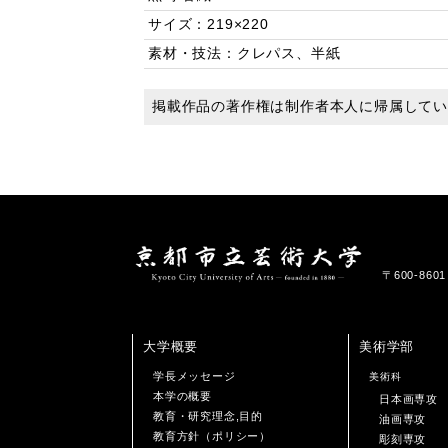
サイズ：219×220
素材・技法：クレパス、半紙
掲載作品の著作権は制作者本人に帰属して
〒600-86
大学概要
美術学部
学長メッセージ
美術科
本学の概要
日本画専攻
教育・研究理念,目的
油画専攻
教育方針（ポリシー）
彫刻専攻