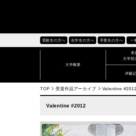
受験生の方へ
在学生の方へ
卒業生の方へ
一
美
大学院
大学概要
伊藤
TOP
受賞作品アーカイブ
Valentine #201
Valentine #2012