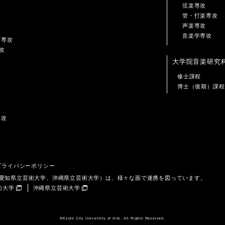
弦楽専攻
攻
管・打楽専攻
声楽専攻
音楽学専攻
ン専攻
攻
大学院音楽研究
修士課程
博士（後期）課程
専攻
プライバシーポリシー
、愛知県立芸術大学、沖縄県立芸術大学）は、様々な面で連携を図っています。
術大学
沖縄県立芸術大学
©️Kyoto City University of Arts. All Rights Reserved.