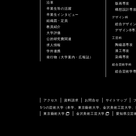
沿革
版画専攻
卒業生等の活躍
構想設計専
卒業生インタビュー
デザイン科
組織図・定員
総合デザイ
教員紹介
デザインB専
大学評価
工芸科
公的研究費関連
陶磁器専攻
求人情報
漆工専攻
学外連携
染織専攻
発行物（大学案内・広報誌）
総合芸術学科
総合芸術学
アクセス
資料請求
お問合せ
サイトマップ
5つの芸術大学（本学、東京藝術大学、金沢美術工芸大学
東京藝術大学
金沢美術工芸大学
愛知県立芸