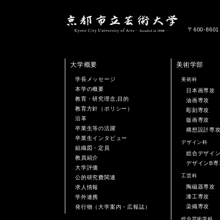
〒600-86
大学概要
美術学部
学長メッセージ
美術科
本学の概要
日本画専攻
教育・研究理念,目的
油画専攻
教育方針（ポリシー）
彫刻専攻
沿革
版画専攻
卒業生等の活躍
構想設計専
卒業生インタビュー
デザイン科
組織図・定員
総合デザイ
教員紹介
デザインB専
大学評価
工芸科
公的研究費関連
陶磁器専攻
求人情報
漆工専攻
学外連携
染織専攻
発行物（大学案内・広報誌）
総合芸術学科