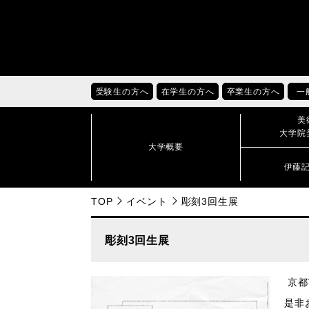
受験生の方へ
在学生の方へ
卒業生の方へ
一
美
大学院
大学概要
伊藤
TOP
イベント
彫刻3回生展
彫刻3回生展
京都
是非