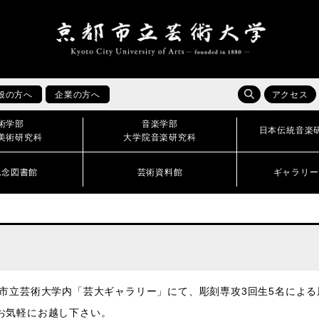
般の方へ
企業の方へ
アクセス
術学部
音楽学部
日本伝統音楽
美術研究科
大学院音楽研究科
記念図書館
芸術資料館
ギャラリー
市立芸術大学内「芸大ギャラリー」にて、彫刻専攻3回生5名による
お気軽にお越し下さい。