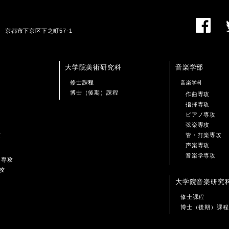
01 京都市下京区下之町57-1
大学院美術研究科
音楽学部
修士課程
音楽学科
博士（後期）課程
作曲専攻
指揮専攻
ピアノ専攻
弦楽専攻
攻
管・打楽専攻
声楽専攻
音楽学専攻
ン専攻
攻
大学院音楽研究
修士課程
博士（後期）課程