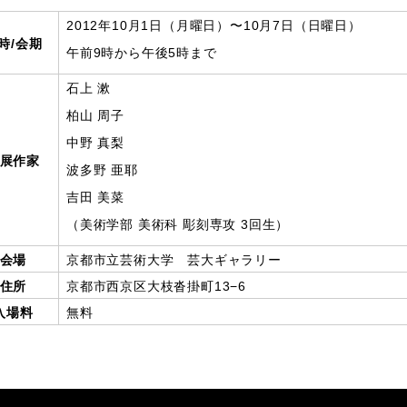
2012年10月1日（月曜日）〜10月7日（日曜日）
時/会期
午前9時から午後5時まで
石上 漱
柏山 周子
中野 真梨
展作家
波多野 亜耶
吉田 美菜
（美術学部 美術科 彫刻専攻 3回生）
会場
京都市立芸術大学 芸大ギャラリー
住所
京都市西京区大枝沓掛町13−6
入場料
無料