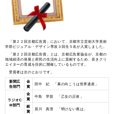
「第２２回京都広告賞」において、京都市立芸術大学美術
学部ビジュアル・デザイン専攻３回生５名が入賞しました。
「第２２回京都広告賞」とは、京都広告業協会が、京都の
地域経済の発展と府民の生活向上に貢献するため、若きクリ
エイターの育成を目的に開催しているものです。
受賞者は次のとおりです。
新聞広
金
田中 紀 「幕の向こうは世界遺産」
告部門
賞
金
中島 早苗 「乙女の正体」
賞
ラジオC
M部門
銀
居川 真澄 「明けない夜は」
賞