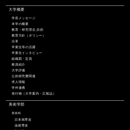
大学概要
学長メッセージ
本学の概要
教育・研究理念,目的
教育方針（ポリシー）
沿革
卒業生等の活躍
卒業生インタビュー
組織図・定員
教員紹介
大学評価
公的研究費関連
求人情報
学外連携
発行物（大学案内・広報誌）
美術学部
美術科
日本画専攻
油画専攻