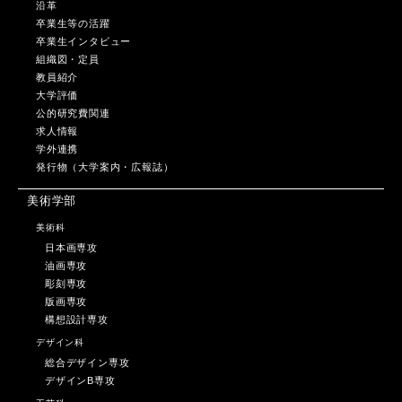
沿革
卒業生等の活躍
卒業生インタビュー
組織図・定員
教員紹介
大学評価
公的研究費関連
求人情報
学外連携
発行物（大学案内・広報誌）
美術学部
美術科
日本画専攻
油画専攻
彫刻専攻
版画専攻
構想設計専攻
デザイン科
総合デザイン専攻
デザインB専攻