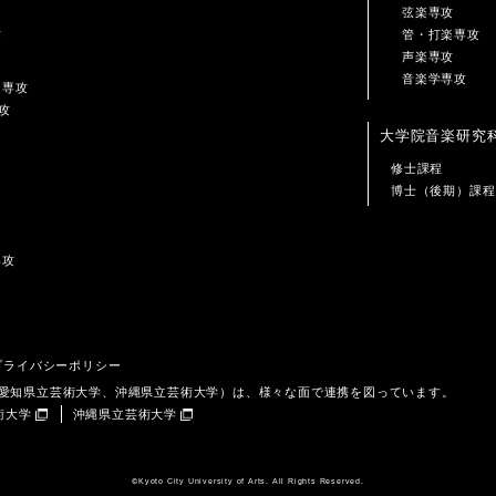
弦楽専攻
攻
管・打楽専攻
声楽専攻
音楽学専攻
ン専攻
攻
大学院音楽研究
修士課程
博士（後期）課程
専攻
プライバシーポリシー
、愛知県立芸術大学、沖縄県立芸術大学）は、様々な面で連携を図っています。
術大学
沖縄県立芸術大学
©️Kyoto City University of Arts. All Rights Reserved.