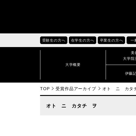
受験生の方へ
在学生の方へ
卒業生の方へ
一
美
大学院
大学概要
伊藤
TOP
受賞作品アーカイブ
オト ニ カタ
オト ニ カタチ ヲ