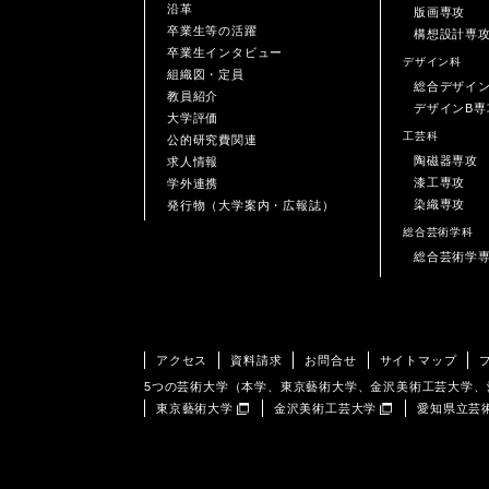
沿革
版画専攻
卒業生等の活躍
構想設計専
卒業生インタビュー
デザイン科
組織図・定員
総合デザイ
教員紹介
デザインB専
大学評価
工芸科
公的研究費関連
陶磁器専攻
求人情報
漆工専攻
学外連携
染織専攻
発行物（大学案内・広報誌）
総合芸術学科
総合芸術学
アクセス
資料請求
お問合せ
サイトマップ
5つの芸術大学（本学、東京藝術大学、金沢美術工芸大学
東京藝術大学
金沢美術工芸大学
愛知県立芸