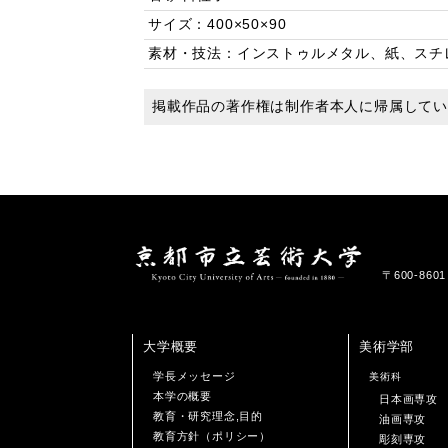
サイズ：400×50×90
素材・技法：インストゥルメタル、紙、スチ
掲載作品の著作権は制作者本人に帰属して
〒600-86
大学概要
美術学部
学長メッセージ
美術科
本学の概要
日本画専攻
教育・研究理念,目的
油画専攻
教育方針（ポリシー）
彫刻専攻