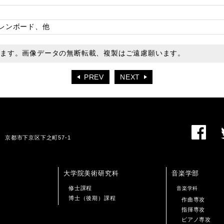
レンボード、他
います。画像データの無断転載、複製はご遠慮願います。
PREV
NEXT
01 京都市下京区下之町57-1
大学院美術研究科
音楽学部
修士課程
音楽学科
博士（後期）課程
作曲専攻
指揮専攻
ピアノ専攻