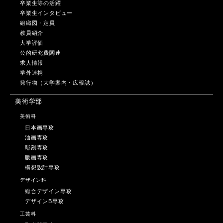
卒業生等の活躍
卒業生インタビュー
組織図・定員
教員紹介
大学評価
公的研究費関連
求人情報
学外連携
発行物（大学案内・広報誌）
美術学部
美術科
日本画専攻
油画専攻
彫刻専攻
版画専攻
構想設計専攻
デザイン科
総合デザイン専攻
デザインB専攻
工芸科