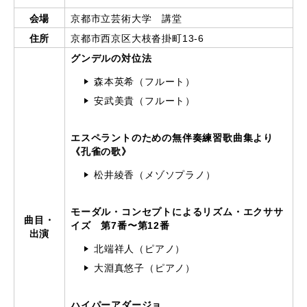
会場
京都市立芸術大学 講堂
住所
京都市西京区大枝沓掛町13-6
グンデルの対位法
森本英希（フルート）
安武美貴（フルート）
エスペラントのための無伴奏練習歌曲集より
《孔雀の歌》
松井綾香（メゾソプラノ）
モーダル・コンセプトによるリズム・エクササ
曲目・
イズ 第7番〜第12番
出演
北端祥人（ピアノ）
大淵真悠子（ピアノ）
ハイパーアダージョ