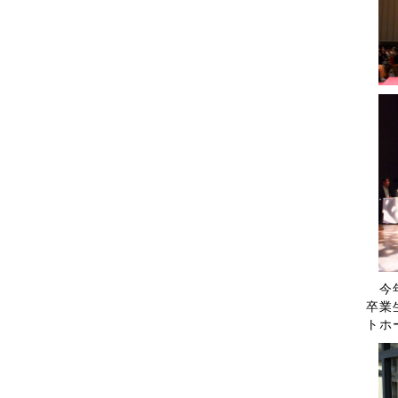
今年
卒業
トホ