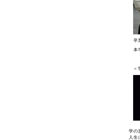
卒業
本学
＜
学の
人生