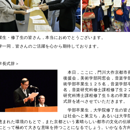
生・修了生の皆さん，本当におめでとうございます。
一同，皆さんのご活躍を心から期待しております。
学長式辞＞
本日，ここに，門川大作京都市長
後援会，美術学部同窓会，音楽学
術学部卒業生１２５名，音楽学部
名，音楽研究科修士課程修了生２
研究科博士課程修了生５名の卒業
式辞を述べさせていただきます。
学部卒業生，大学院修了生の皆さ
は社会へと巣立ち，あるいは大学
恵まれた環境のもとで，また京都という素晴らしい都市の文化の伝
にとって極めて大きな意味を持つことになるでしょう。いかなる方