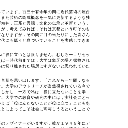
ています。百三十有余年の間に近代芸術の屋台
，また芸術の既成概念を一気に更新するような独
野精神，正系と異端，文化の伝承と革新という，
すが，考えてみれば，それは京都という町そのも
になりますが，その間に目の当たりにした皆さん
世代にも脈々と息づいていることを実感してきま
に役に立つとは限りません。むしろ一旦リセッ
えば一時代前までは，大学は象牙の塔と揶揄され
らは切り離された場所にすぎないと思われていた
言葉を思い出します。「これから一年間，なる
す。大学のアウトリーチが当然視されている今で
。しかし，一方で私は「役に立たないことを学
す。大学での教育や研究の中には，実社会にとっ
いえば「役に立たないことが役に立つ」こともあ
ことによってこそ社会に寄与しうるということで
のデザイナーがいますが，彼が１９４９年にデ