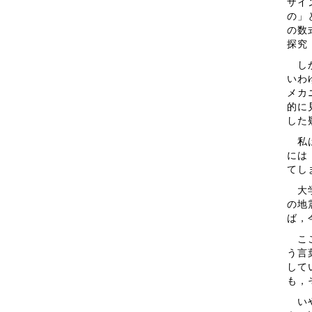
ザイ
の」
の数
探究
しか
いわ
メカ
的に
した
私は
には
てし
大学
の地
ば，
ここ
う言
して
も，
いや