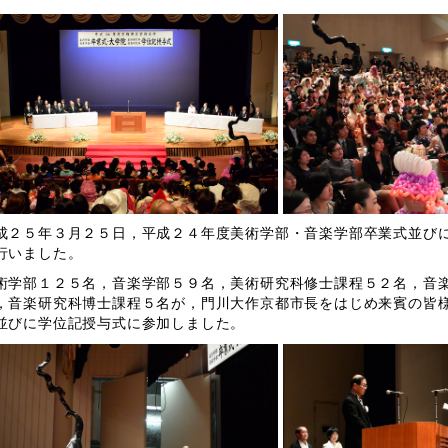
２５年３月２５日，平成２４年度美術学部・音楽学部卒業式並びに
行いました。
学部１２５名，音楽学部５９名，美術研究科修士課程５２名，音楽
，音楽研究科博士課程５名が，門川大作京都市長をはじめ来賓の皆
並びに学位記授与式に参加しました。