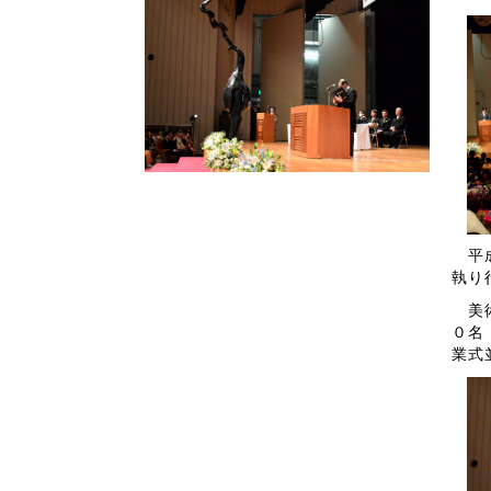
平成
執り
美術
０名
業式