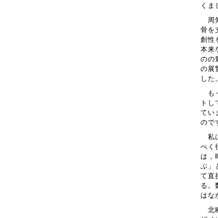
くま
周知
骨を
創性
本来
のの
の展
した
もっ
トし
てい
ので
私は
べく
は，
ぶ」
て直
る。
はな
北欧