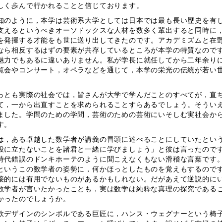
しく歩んで行かれることと信じております。
のように，本学は芸術系大学としては日本では最も長い歴史を有し
支えるというべきオーソドックスな人材を数多く輩出すると同時に
を発揮する才能をも世に送り出してきたのです。アカデミズムと在
なら相反するはずの要素が共存しているところが本学の特質なので
魅力でもあるに違いありません。私が学長に就任してから二年余り
覧会やコンサート，オペラなどを通じて，本学の栄光の伝統が若い
。
とも実際の社会では，皆さんが大学で学んだことのすべてが，直ち
て，一から出直すことを求められることすらあるでしょう。そうい
ました。学問のための学問，芸術のための芸術にいそしむ実社会か
す。
，ある卓越した数学者が講義の冒頭に述べることにしていたという
役に立たないことを諸君と一緒に学びましょう」と彼は言ったので
時代錯誤のドンキホーテのように聞こえなくもない滑稽な言葉です
というこの数学者の姿勢に，何かほっとしたものを覚えもするので
接的には有用でないものがあるかもしれない。だがあえて逆説的に
数学者が言いたかったことも，実は数学は純粋な真理の探究である
かったのでしょうか。
デザインのシンボルである巨匠に，ハンス・ウェグナーという椅子