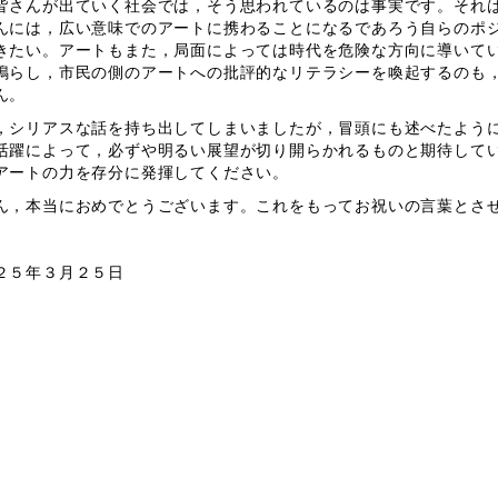
皆さんが出ていく社会では，そう思われているのは事実です。それ
んには，広い意味でのアートに携わることになるであろう自らのポ
きたい。アートもまた，局面によっては時代を危険な方向に導いて
鳴らし，市民の側のアートへの批評的なリテラシーを喚起するのも
ん。
，シリアスな話を持ち出してしまいましたが，冒頭にも述べたよう
活躍によって，必ずや明るい展望が切り開らかれるものと期待して
アートの力を存分に発揮してください。
ん，本当におめでとうございます。これをもってお祝いの言葉とさ
２５年３月２５日
京都市