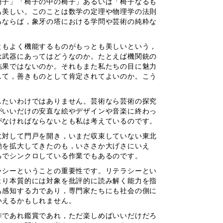
椅子」「椅子の中の椅子」あるいは「椅子なるも
も美しい。このことは数学の定理や物理学の法則
るならば，象牙の塔における学問や芸術の純粋な
もよく機能するものがもっとも美しいという，
は武器にあってはどうなのか。たとえば機関銃の
結果ではないのか。それもまた私たちの目に魅力
して，善きものとして肯定されてよいのか。こう
たいわけではありません。芸術なら芸術の探究
がいいだけの安直な絵やデザインや音楽に終わっ
がなければならないとも私は考えているのです。
対して門戸を開き，いまだ収束していない東北
動を拡大してきたのも，いささか大げさにいえ
ろでシンクロしている作業でもあるのです。
シーということの重要性です。リテラシーとい
より本質的には対象を批評的に読み解く能力を指
も感知する力であり，専門家たちにも社会の側に
いえるかもしれません。
であれ鑑賞であれ，ただ楽しめばいいだけだろ