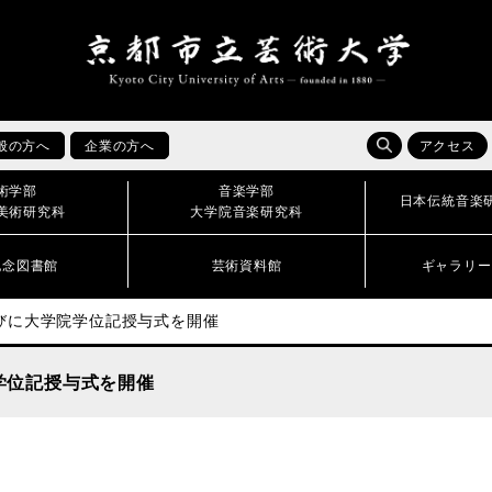
般の方へ
企業の方へ
アクセス
術学部
音楽学部
日本伝統音楽
美術研究科
大学院音楽研究科
記念図書館
芸術資料館
ギャラリー
びに大学院学位記授与式を開催
学位記授与式を開催