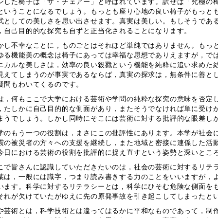
ンした椅子は「ザ・チェアー」と呼ばれています。訳せば「究極の
ということになるでしょう。もっとも座り心地の良い椅子がもっと
式としての美しさを思い出させます。真実は美しい。もしそうであ
，自己目的的な探究も自ずと正当化されることになります。
し不幸なことに，ものごとはそれほど単純ではありません。もっと
ゆる機能美の概念は椅子にあっては幸福な思想でありえますが，で
ニカルな美しさは，効率の良い殺戮という機能を純粋に追い求めた
見えてしまうのが事実であるならば，真実の探求は，無条件に善と
疑問もわいてくるのです。
，何もここで大学における芸術や学問の純粋な探究の意味を否定し
，たしかに自己目的的な側面があり，またそうでなければ単に受け
まうでしょう。しかし同時にそこには芸術に対する批評的な眼差し
のもう一つの役割は，まさにこの批評性にあります。本学が社会に
震の被災者の方々への支援を継続し，また地域と密接に連係した活
今日における芸術の役割を批評的に捉え直すという姿勢と深いとこ
で皆さんに認識していただきたいのは，社会の芸術に対するリテラ
葉は，一般には識字，つまり読み書きする力のことをいいますが，
います。科学に対するリテラシーとは，科学にひそむ危険な側面を
それが欠けていたがゆえに先の原発事故を引き起こしてしまったと
芸術とは，科学技術とは違ってはるかに平和なものであって，制作