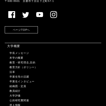
〒600-8601 京都市下京区下之町57-1
ページTOPへ
大学概要
学長メッセージ
本学の概要
教育・研究理念,目的
教育方針（ポリシー）
沿革
卒業生等の活躍
卒業生インタビュー
組織図・定員
教員紹介
大学評価
公的研究費関連
求人情報