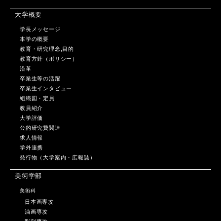
大学概要
学長メッセージ
本学の概要
教育・研究理念,目的
教育方針（ポリシー）
沿革
卒業生等の活躍
卒業生インタビュー
組織図・定員
教員紹介
大学評価
公的研究費関連
求人情報
学外連携
発行物（大学案内・広報誌）
美術学部
美術科
日本画専攻
油画専攻