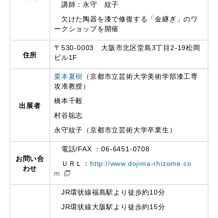
講師：永守 紋子
欠けた陶器を漆で修復する「金継ぎ」のワ
ークショップを開催
〒530-0003 大阪市北区堂島3丁目2-19松岡
住所
ビル1F
栗本夏樹
（京都市立芸術大学美術学部漆工専
攻准教授）
橋本千毅
出展者
村谷聡志
永守紋子（京都市立芸術大学卒業生）
電話/FAX ：06-6451-0708
お問い合
ＵＲＬ：
http://www.dojima-rhizome.co
わせ
m
JR環状線福島駅より徒歩約10分
JR環状線大阪駅より徒歩約15分