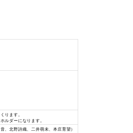
つくります。
ーホルダーになります。
知音、北野詩織、二井萌未、本庄育望）