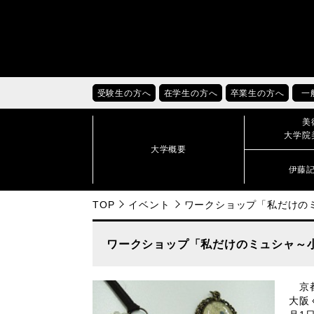
受験生の方へ
在学生の方へ
卒業生の方へ
一
美
大学院
大学概要
伊藤
TOP
イベント
ワークショップ「私だけの
ワークショップ「私だけのミュシャ～
京都
大阪