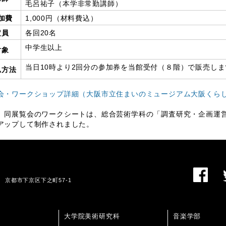
毛呂祐子（本学非常勤講師）
加費
1,000円（材料費込）
定員
各回20名
中学生以上
対象
当日10時より2回分の参加券を当館受付（８階）で販売し
込方法
会・ワークショップ詳細（大阪市立住まいのミュージアム大阪くら
、同展覧会のワークシートは、総合芸術学科の「調査研究・企画運
アップして制作されました。
01 京都市下京区下之町57-1
大学院美術研究科
音楽学部