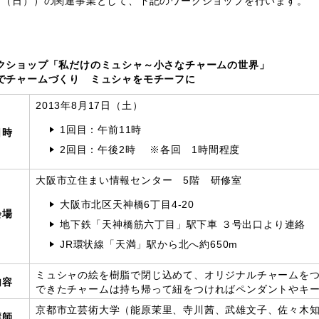
日（日））の関連事業として、下記のワークショップを行います。
クショップ「私だけのミュシャ～小さなチャームの世界」
でチャームづくり ミュシャをモチーフに
2013年8月17日（土）
1回目：午前11時
日時
2回目：午後2時 ※各回 1時間程度
大阪市立住まい情報センター 5階 研修室
大阪市北区天神橋6丁目4-20
会場
地下鉄「天神橋筋六丁目」駅下車 ３号出口より連絡
JR環状線「天満」駅から北へ約650m
ミュシャの絵を樹脂で閉じ込めて、オリジナルチャームを
内容
できたチャームは持ち帰って紐をつければペンダントやキ
京都市立芸術大学（能原茉里、寺川茜、武雄文子、佐々木
講師