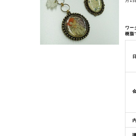
月1
ワー
樹脂