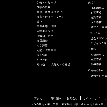
学長メッセージ
美術科
本学の概要
日本画専攻
教育・研究理念,目的
油画専攻
教育方針（ポリシー）
彫刻専攻
沿革
版画専攻
卒業生等の活躍
構想設計専
卒業生インタビュー
デザイン科
組織図・定員
総合デザイ
教員紹介
デザインB専
大学評価
工芸科
公的研究費関連
陶磁器専攻
求人情報
漆工専攻
学外連携
染織専攻
発行物（大学案内・広報誌）
総合芸術学科
総合芸術学
アクセス
資料請求
お問合せ
サイトマップ
5つの芸術大学（本学、東京藝術大学、金沢美術工芸大学