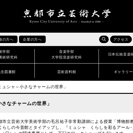
般の方へ
企業の方へ
アクセス
術学部
音楽学部
日本伝統音楽
美術研究科
大学院音楽研究科
記念図書館
芸術資料館
ギャラリー
ミュシャ～小さなチャームの世界」
小さなチャームの世界」
市立芸術大学美術学部の毛呂祐子非常勤講師による授業「博物館
くらしの今昔館とタイアップし、『ミュシャ くらしを彩るアール･ヌ