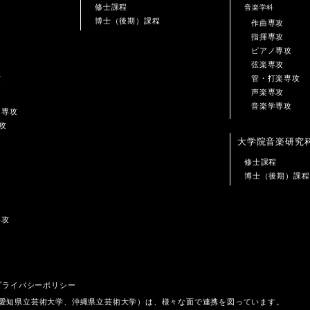
修士課程
音楽学科
博士（後期）課程
作曲専攻
指揮専攻
ピアノ専攻
弦楽専攻
攻
管・打楽専攻
声楽専攻
音楽学専攻
ン専攻
攻
大学院音楽研究
修士課程
博士（後期）課程
専攻
プライバシーポリシー
、愛知県立芸術大学、沖縄県立芸術大学）は、様々な面で連携を図っています。