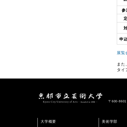
参
申
展覧
また
タイ
〒600-86
大学概要
美術学部