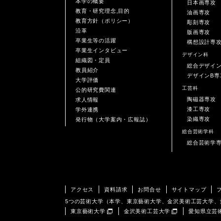
本学の概要
日本画専攻
教育・研究理念,目的
油画専攻
教育方針（ポリシー）
彫刻専攻
沿革
版画専攻
卒業生等の活躍
構想設計専
卒業生インタビュー
デザイン科
組織図・定員
総合デザイ
教員紹介
デザインB専
大学評価
工芸科
公的研究費関連
陶磁器専攻
求人情報
漆工専攻
学外連携
染織専攻
発行物（大学案内・広報誌）
総合芸術学科
総合芸術学
アクセス
資料請求
お問合せ
サイトマップ
5つの芸術大学（本学、東京藝術大学、金沢美術工芸大学
東京藝術大学
金沢美術工芸大学
愛知県立芸