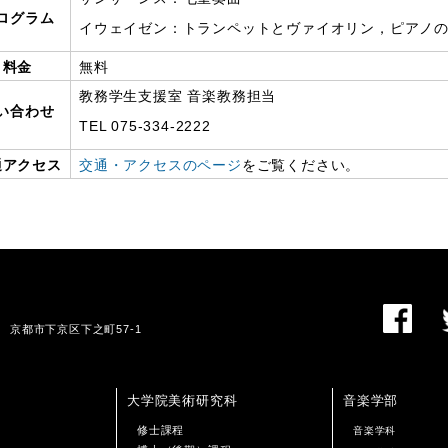
ログラム
イウェイゼン：トランペットとヴァイオリン，ピアノ
料金
無料
教務学生支援室 音楽教務担当
い合わせ
TEL 075-334-2222
通アクセス
交通・アクセスのページ
をご覧ください。
01 京都市下京区下之町57-1
大学院美術研究科
音楽学部
修士課程
音楽学科