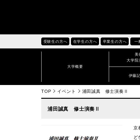
受験生の方へ
在学生の方へ
卒業生の方へ
一
美
大学院
大学概要
伊藤
TOP
イベント
浦田誠真 修士演奏Ⅱ
浦田誠真 修士演奏Ⅱ
京都
どな