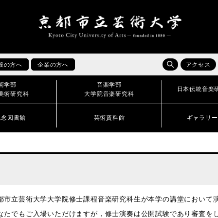
般の方へ
企業の方へ
アクセス
術学部
音楽学部
日本伝統音楽
美術研究科
大学院音楽研究科
記念図書館
芸術資料館
ギャラリー
市立芸術大学大学院修士課程音楽研究科生が本学の講堂において
たでもご入場いただけますが，修士演奏は公開試験であり審査をし