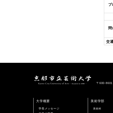
プ
問
交
〒600-86
大学概要
美術学部
学長メッセージ
美術科