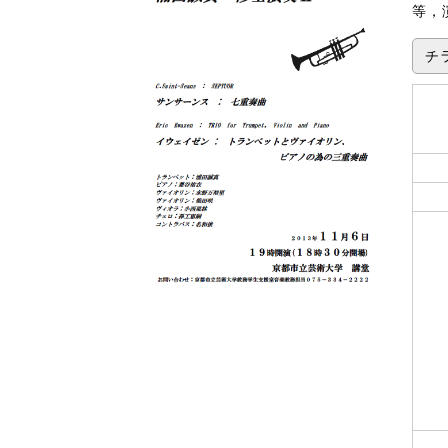
等，
チラ