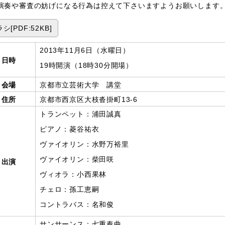
演奏や審査の妨げになる行為は控えて下さいますようお願いします
シ[PDF:52KB]
2013年11月6日（水曜日）
日時
19時開演（18時30分開場）
会場
京都市立芸術大学 講堂
住所
京都市西京区大枝沓掛町13-6
トランペット：浦田誠真
ピアノ：菱谷祐衣
ヴァイオリン：水野万裕里
ヴァイオリン：柴田咲
出演
ヴィオラ：小西果林
チェロ：孫工恵嗣
コントラバス：名和俊
サンサーンス：七重奏曲