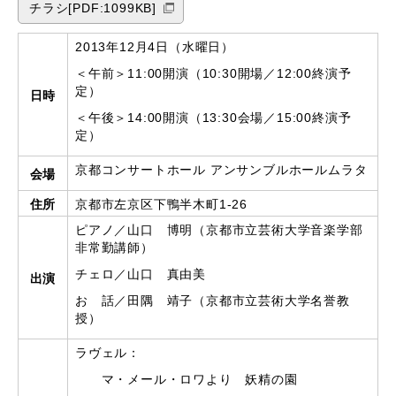
チラシ[PDF:1099KB]
2013年12月4日（水曜日）
＜午前＞11:00開演（10:30開場／12:00終演予
定）
日時
＜午後＞14:00開演（13:30会場／15:00終演予
定）
京都コンサートホール アンサンブルホールムラタ
会場
住所
京都市左京区下鴨半木町1-26
ピアノ／山口 博明（京都市立芸術大学音楽学部
非常勤講師）
チェロ／山口 真由美
出演
お 話／田隅 靖子（京都市立芸術大学名誉教
授）
ラヴェル：
マ・メール・ロワより 妖精の園