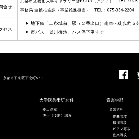
京都市立芸術大学ギャラリー@KCUA（アクア）
TEL：075-
問合せ
事務局 連携推進課（事業推進担当）
TEL : 075-334-2204
地下鉄「二条城前」駅（２番出口）南東へ徒歩約３
クセス
市バス「堀川御池」バス停下車すぐ
01 京都市下京区下之町57-1
大学院美術研究科
音楽学部
修士課程
音楽学科
博士（後期）課程
作曲専攻
指揮専攻
ピアノ専攻
弦楽専攻