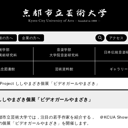
般の方へ
企業の方へ
アクセス
術学部
音楽学部
日本伝統音楽
美術研究科
大学院音楽研究科
記念図書館
芸術資料館
ギャラリー
You! Project ししやまざき個展「ビデオガールやまざき」
roject ししやまざき個展「ビデオガールやまざき」
市立芸術大学では，注目の若手作家を紹介する， ＠KCUA Showcasin
の個展「ビデオガールやまざき」を開催します。