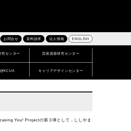
お問合せ
資料請求
法人情報
ENGLISH
研究センター
芸術資源研究センター
@KCUA
キャリアデザインセンター
g You! Projectの第３弾として，ししやま