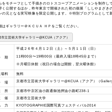
をモチーフとして手描きのロトスコープアニメーションを制作して
早く公開するほか，昨年東京で開催された初の個展「ししやまざき
ンの元となる実写映像を限定公開します。※特別プログラムとして
細はギャラリー＠ＫＣＵＡ ＨＰをご覧ください。
都市立芸術大学ギャラリー@KCUA（アクア）
平成２６年４月１２日（土）～５月１１日（日）
11時00分〜19時00分（最終入場18時45分まで）
会 期
※月曜日休館（祝日の場合は開館，翌火曜休館）
入場料
無料
京都市立芸術大学ギャラリー@KCUA（アクア）（Gallery
会 場
住 所
京都市中京区油小路通御池押油小路町238-1
主 催
京都市立芸術大学
協 力
KYOTOGRAPHIE国際写真フェスティバル2014