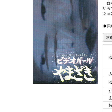
自ら
いち
ショ
◆詳
京