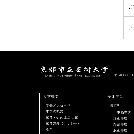
お
ア
〒600-86
大学概要
美術学部
学長メッセージ
美術科
本学の概要
日本画専攻
教育・研究理念,目的
油画専攻
教育方針（ポリシー）
彫刻専攻
沿革
版画専攻