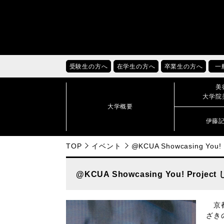
受験生の方へ
在学生の方へ
卒業生の方へ
一
美
大学院
大学概要
伊藤
TOP
イベント
@KCUA Showcasing 
@KCUA Showcasing You! P
京都
ざき