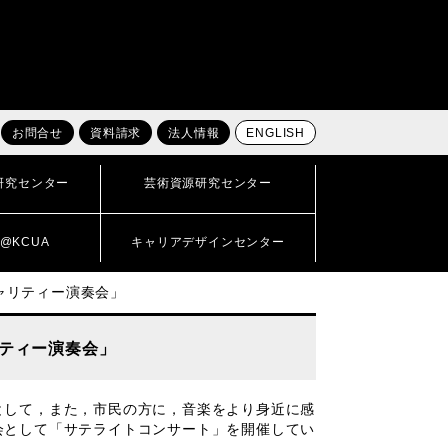
お問合せ
資料請求
法人情報
ENGLISH
研究センター
芸術資源研究センター
@KCUA
キャリアデザインセンター
ャリティー演奏会」
リティー演奏会」
して，また，市民の方に，音楽をより身近に感
会として「サテライトコンサート」を開催してい