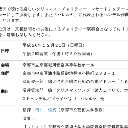
。
子で聴ける楽しいクリスマス・チャリティーコンサート」をテーマ
レーにして演奏します。また「ハレルヤ」に代表されるヘンデル作
ただけます。
演は，京都新聞との共催によるチャリティー演奏会となっておりま
を，是非お楽しみください。
平成２6年１２月２1日（日曜日）
日時
午後２時開演（午後１時３０分開場）
会場
京都市立京都堀川音楽高等学校ホール
住所
京都市中京区油小路通御池押油小路町２３８－１
源田俊一郎 編／混声合唱のための合唱メドレー「ふ
増井哲太郎 編／クリスマスソング（諸人こぞりて、
曲目
G.F.ヘンデル／“メサイヤ”より「ハレルヤ」他
指揮：
増井 信貴
（京都市立芸術大学教授）
演奏：
【ソリスト】京都市立芸術大学大学院音楽研究科声楽