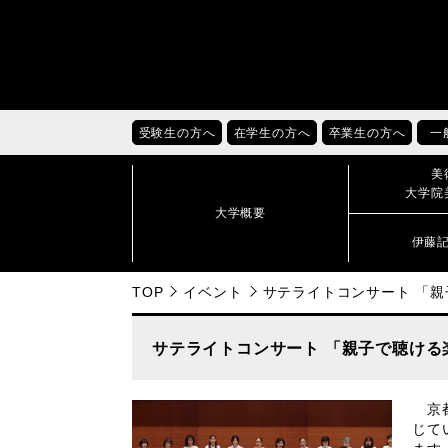
受験生の方へ
在学生の方へ
卒業生の方へ
一
美
大学院
大学概要
伊藤
TOP
イベント
サテライトコンサート 「
サテライトコンサート 「親子で聴ける
京都
じて