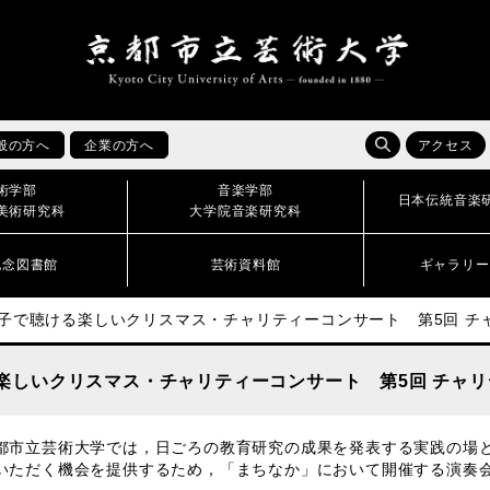
般の方へ
企業の方へ
アクセス
術学部
音楽学部
日本伝統音楽
美術研究科
大学院音楽研究科
記念図書館
芸術資料館
ギャラリー
親子で聴ける楽しいクリスマス・チャリティーコンサート 第5回 チ
楽しいクリスマス・チャリティーコンサート 第5回 チャ
市立芸術大学では，日ごろの教育研究の成果を発表する実践の場と
いただく機会を提供するため，「まちなか」において開催する演奏