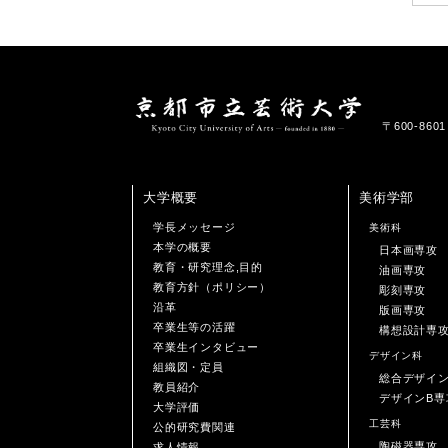
〒600-86
大学概要
美術学部
学長メッセージ
美術科
本学の概要
日本画専攻
教育・研究理念,目的
油画専攻
教育方針（ポリシー）
彫刻専攻
沿革
版画専攻
卒業生等の活躍
構想設計専
卒業生インタビュー
デザイン科
組織図・定員
総合デザイ
教員紹介
デザインB専
大学評価
工芸科
公的研究費関連
陶磁器専攻
求人情報