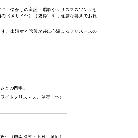
に，懐かしの童謡・唱歌やクリスマスソングを
曲の《メサイヤ》（抜粋）を，荘厳な響きでお聴
す。出演者と聴衆が共に心温まるクリスマスの
るさとの四季」
ホワイトクリスマス、聖夜 他）
専攻生［声楽指導：北村 敏則］