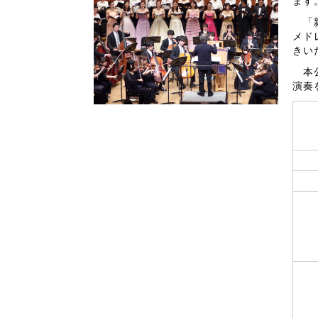
ます
「親
メド
きい
本公
演奏