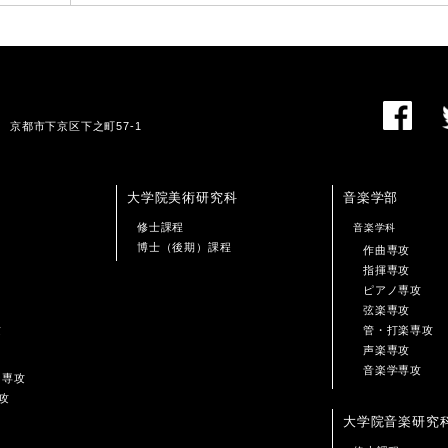
01 京都市下京区下之町57-1
大学院美術研究科
音楽学部
修士課程
音楽学科
博士（後期）課程
作曲専攻
指揮専攻
ピアノ専攻
弦楽専攻
攻
管・打楽専攻
声楽専攻
音楽学専攻
ン専攻
攻
大学院音楽研究