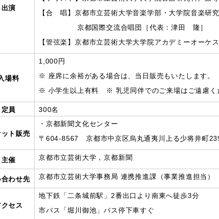
出演
【合 唱】京都市立芸術大学音楽学部・大学院音楽研
京都国際交流合唱団［代表：津田 隆］
【管弦楽】京都市立芸術大学大学院アカデミーオーケ
1,000円
※ 座席に余裕がある場合は、当日販売もいたします。
入場料
※ 小学生以上有料 ※ 乳児同伴でのご来場はご遠慮く
定員
300名
・京都新聞文化センター
ケット販売
〒604-8567 京都市中京区烏丸通夷川上る少将井町239 Te
京都市立芸術大学，京都新聞
主催
京都市立芸術大学事務局 連携推進課（事業推進担当） Tel 
い合わせ先
地下鉄「二条城前駅」2番出口より南東へ徒歩3分
アクセス
市バス「堀川御池」バス停下車すぐ