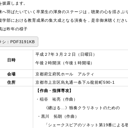
を披露します。
へ羽ばたいていく卒業生の渾身のステージは，聴衆の心を揺さぶ
学部における教育成果の集大成となる演奏を，是非御来聴くださ
真は昨年の様子
シ：PDF3191KB
平成２7年３月２２日（日曜日）
日時
午後２時開演（午後１時開場）
会場
京都府立府民ホール アルティ
住所
京都市上京区烏丸通一条下ル龍前町590‐1
【作曲・指揮専攻】
・稲谷 祐亮（作曲）
《纏はる…》独奏クラリネットのための
・黒川 拓朗（作曲）
「シェークスピアのソネット第19番による