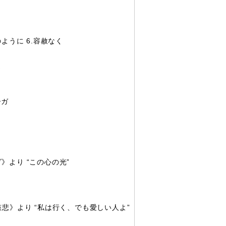
ように 6.容赦なく
ズ
ーガ
より “この心の光”
悲》より “私は行く、でも愛しい人よ”