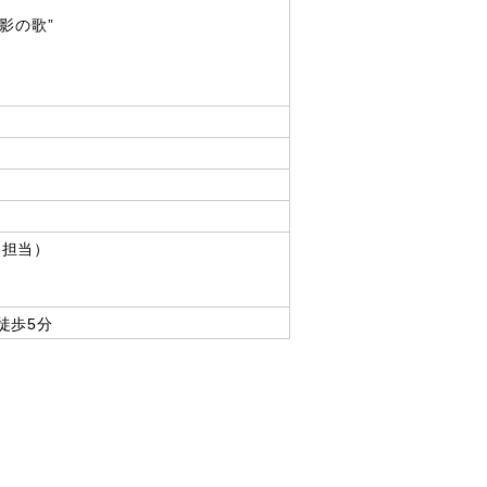
影の歌”
進担当）
徒歩5分