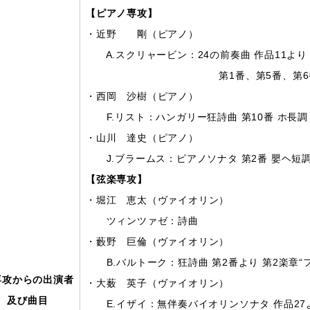
【ピアノ専攻】
・近野 剛（ピアノ）
A.スクリャービン：24の前奏曲 作品11より
第1番、第5番、第6番、第11番
・西岡 沙樹（ピアノ）
F.リスト：ハンガリー狂詩曲 第10番 ホ長調
・山川 達史（ピアノ）
J.ブラームス：ピアノソナタ 第2番 嬰ヘ短調 
【弦楽専攻】
・堀江 恵太（ヴァイオリン）
ツィンツァゼ：詩曲
・藪野 巨倫（ヴァイオリン）
B.バルトーク：狂詩曲 第2番より 第2楽章“
専攻からの出演者
・大薮 英子（ヴァイオリン）
及び曲目
E.イザイ：無伴奏バイオリンソナタ 作品27より