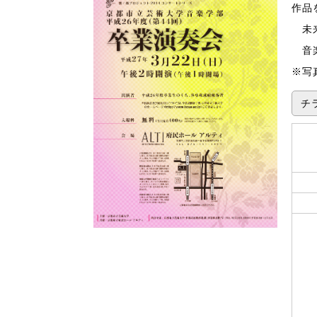
作品
未来
音楽
※写
チラ