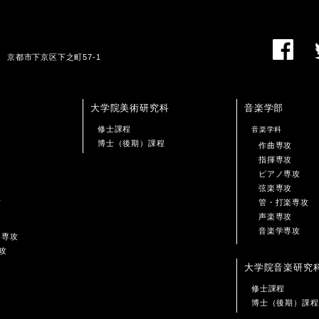
01 京都市下京区下之町57-1
大学院美術研究科
音楽学部
修士課程
音楽学科
博士（後期）課程
作曲専攻
指揮専攻
ピアノ専攻
弦楽専攻
攻
管・打楽専攻
声楽専攻
音楽学専攻
ン専攻
攻
大学院音楽研究
修士課程
博士（後期）課程