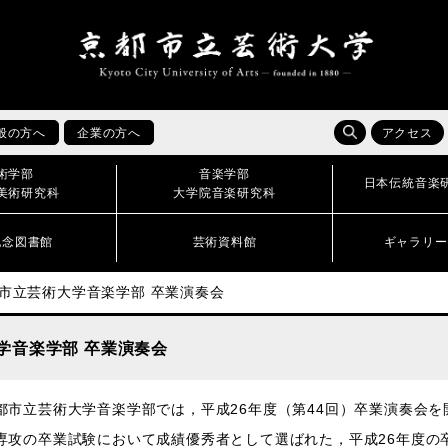
般の方へ
企業の方へ
アクセス
術学部
音楽学部
日本伝統音楽
美術研究科
大学院音楽研究科
記念図書館
芸術資料館
ギャラリー
都市立芸術大学音楽学部 卒業演奏会
学音楽学部 卒業演奏会
都市立芸術大学音楽学部では，平成26年度（第44回）卒業演奏会を
攻の卒業試験において成績優秀者として選ばれた，平成26年度の