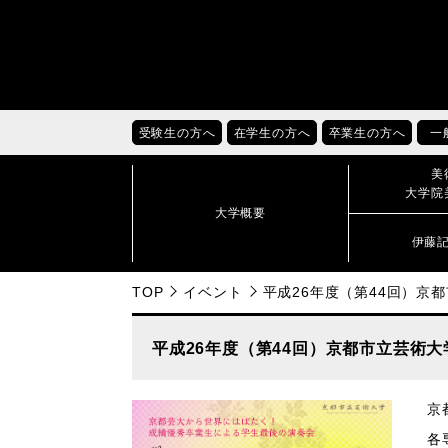
受験生の方へ
在学生の方へ
卒業生の方へ
一
美
大学院
大学概要
伊藤
TOP
イベント
平成26年度（第44回）京
平成26年度（第44回）京都市立芸術大
京
各専