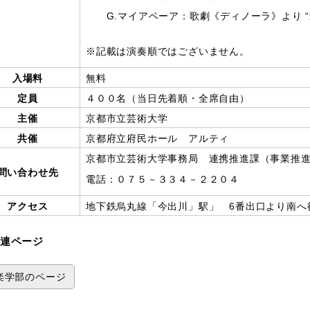
G.マイアベーア：歌劇《ディノーラ》より “
※記載は演奏順ではございません。
入場料
無料
定員
４００名（当日先着順・全席自由）
主催
京都市立芸術大学
共催
京都府立府民ホール アルティ
京都市立芸術大学事務局 連携推進課（事業推
問い合わせ先
電話：０７５－３３４－２２０４
アクセス
地下鉄烏丸線「今出川」駅」 6番出口より南へ
連ページ
楽学部のページ