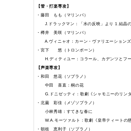
【管・打楽専攻】
・藤田 もも（マリンバ）
J.ドラックマン：「水の反映」より 1.結晶の
・樽井 美咲（マリンバ）
A.ヴィニャオ：カーン・ヴァリエーション
・宮下 悠（トロンボーン）
H.ディティユー：コラール、カデンツとフ
【声楽専攻】
・和田 悠花（ソプラノ）
中田 喜直：桐の花
G.ドニゼッティ：歌劇《シャモニーのリンダ》
・北薗 彩佳（メゾソプラノ）
小林秀雄：すてきな春に
W.A.モーツァルト：歌劇《皇帝ティートの慈
・朝枝 恵利子（ソプラノ）