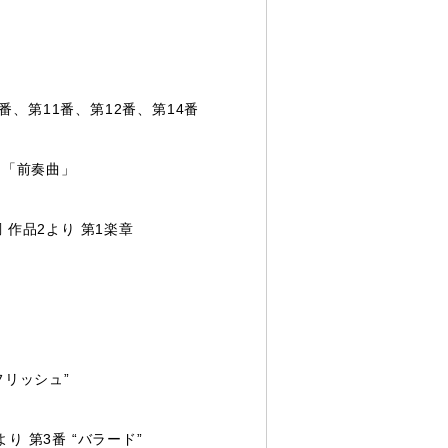
、第12番、第14番
 「前奏曲」
作品2より 第1楽章
フリッシュ”
 第3番 “バラード”