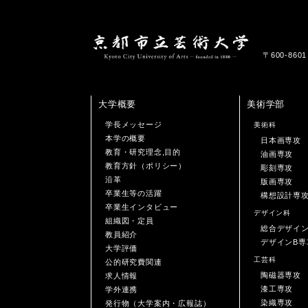
〒600-86
大学概要
美術学部
学長メッセージ
美術科
本学の概要
日本画専攻
教育・研究理念,目的
油画専攻
教育方針（ポリシー）
彫刻専攻
沿革
版画専攻
卒業生等の活躍
構想設計専
卒業生インタビュー
デザイン科
組織図・定員
総合デザイ
教員紹介
デザインB専
大学評価
工芸科
公的研究費関連
陶磁器専攻
求人情報
漆工専攻
学外連携
染織専攻
発行物（大学案内・広報誌）