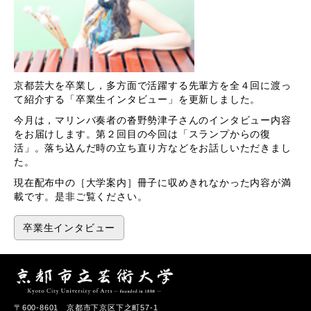
京都芸大を卒業し，多方面で活躍する先輩方を全４回に渡っ
て紹介する「卒業生インタビュー」を更新しました。
今月は，マリンバ奏者の沓野勢津子さんのインタビュー内容
をお届けします。第２回目の今回は「スランプからの復
活」。落ち込んだ時の立ち直り方などをお話しいただきまし
た。
現在配布中の［大学案内］冊子に収めきれなかった内容が満
載です。是非ご覧ください。
卒業生インタビュー
〒600-8601 京都市下京区下之町57-1