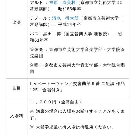
アルト ：
福原 寿美枝
（京都市立芸術大学 非
常勤講師）… 昭和63年卒
テノール：
清水 徹太郎
（京都市立芸術大学 非
出演
常勤講師）… 平成14年卒
バス：黒田 博（国立音楽大学 准教授）… 昭
和61年卒
管弦楽 ：京都市立芸術大学音楽学部・大学院管
弦楽団
合唱： 京都市立芸術大学音楽学部・大学院合唱
団
L.v.ベートーヴェン／交響曲第９番 ニ短調 作品
曲目
125「合唱付き」
１，２００円（全席自由）
※ 満席の場合は入場をお断りすることがありま
入場料
す。
※ 未就学児童の御入場は御遠慮ください。