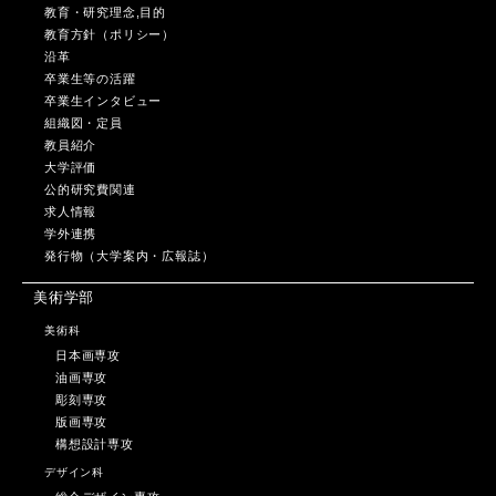
教育・研究理念,目的
教育方針（ポリシー）
沿革
卒業生等の活躍
卒業生インタビュー
組織図・定員
教員紹介
大学評価
公的研究費関連
求人情報
学外連携
発行物（大学案内・広報誌）
美術学部
美術科
日本画専攻
油画専攻
彫刻専攻
版画専攻
構想設計専攻
デザイン科