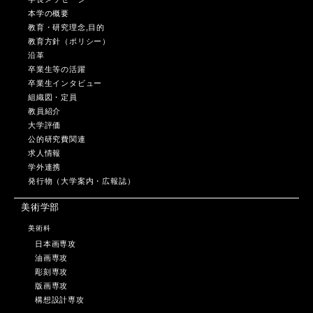
本学の概要
教育・研究理念,目的
教育方針（ポリシー）
沿革
卒業生等の活躍
卒業生インタビュー
組織図・定員
教員紹介
大学評価
公的研究費関連
求人情報
学外連携
発行物（大学案内・広報誌）
美術学部
美術科
日本画専攻
油画専攻
彫刻専攻
版画専攻
構想設計専攻