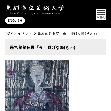
ENGLISH
TOP
イベント
黒宮菜菜個展「夜—朧げな際(きわ)」
黒宮菜菜個展「夜—朧げな際(きわ)」