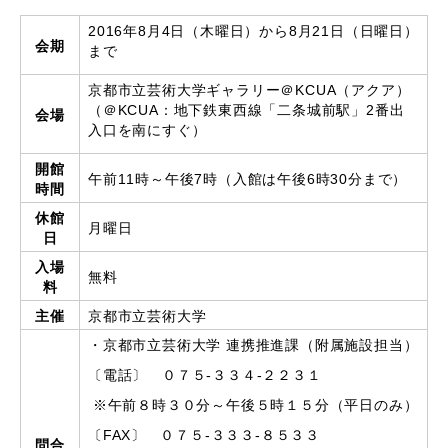
2016年8月4日（木曜日）から8月21日（日曜日）
会期
まで
京都市立芸術大学ギャラリー＠KCUA（アクア）
（＠KCUA：地下鉄東西線「二条城前駅」2番出
会場
入口を南にすぐ）
開館
午前11時～午後7時（入館は午後6時30分まで）
時間
休館
月曜日
日
入場
無料
料
主催
京都市立芸術大学
・京都市立芸術大学 連携推進課（附属施設担当）
〔電話〕 ０７５-３３４-２２３１
※午前８時３０分～午後５時１５分（平日のみ）
〔FAX〕 ０７５-３３３-８５３３
問合