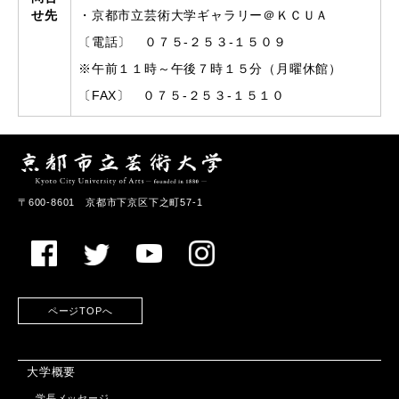
せ先
・京都市立芸術大学ギャラリー＠ＫＣＵＡ
〔電話〕 ０７５-２５３-１５０９
※午前１１時～午後７時１５分（月曜休館）
〔FAX〕 ０７５-２５３-１５１０
〒600-8601 京都市下京区下之町57-1
ページTOPへ
大学概要
学長メッセージ