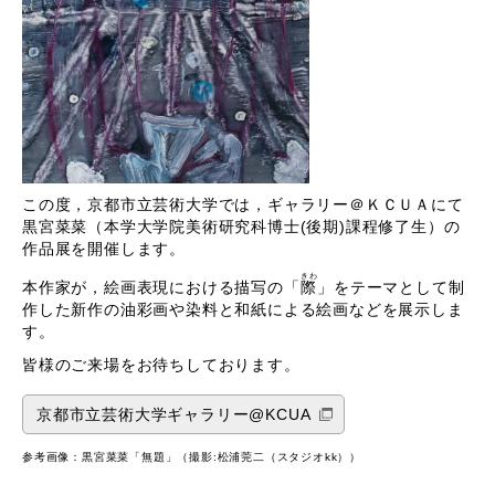
この度，京都市立芸術大学では，ギャラリー＠ＫＣＵＡにて
黒宮菜菜（本学大学院美術研究科博士(後期)課程修了生）の
作品展を開催します。
きわ
本作家が，絵画表現における描写の「
際
」をテーマとして制
作した新作の油彩画や染料と和紙による絵画などを展示しま
す。
皆様のご来場をお待ちしております。
京都市立芸術大学ギャラリー@KCUA
参考画像：黒宮菜菜「無題」（撮影:松浦莞二（スタジオkk））