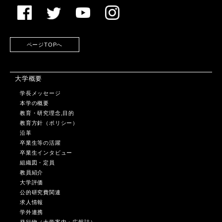
ページTOPへ
大学概要
学長メッセージ
本学の概要
教育・研究理念,目的
教育方針（ポリシー）
沿革
卒業生等の活躍
卒業生インタビュー
組織図・定員
教員紹介
大学評価
公的研究費関連
求人情報
学外連携
発行物（大学案内・広報誌）