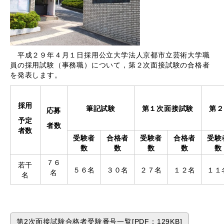
平成２９年４月１日採用公立大学法人京都市立芸術大学職
員の採用試験（事務職）について，第２次面接試験の合格者
を発表します。
採用
筆記試験
第１次面接試験
第２
応募
予定
者
数
者数
受験者
合格者
受験者
合格者
受験
数
数
数
数
数
７６
若干
５６名
３０名
２７名
１２名
１１
名
名
第2次面接試験合格者受験番号一覧[PDF：129KB]