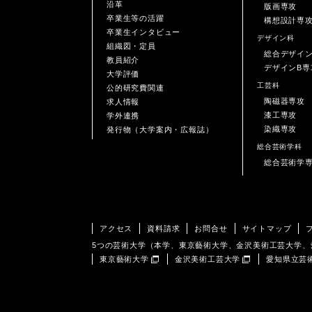
沿革
版画専攻
卒業生等の活躍
構想設計専
卒業生インタビュー
デザイン科
組織図・定員
総合デザイ
教員紹介
デザインB専
大学評価
工芸科
公的研究費関連
陶磁器専攻
求人情報
漆工専攻
学外連携
染織専攻
発行物（大学案内・広報誌）
総合芸術学科
総合芸術学
アクセス
資料請求
お問合せ
サイトマップ
5つの芸術大学（本学、東京藝術大学、金沢美術工芸大学
東京藝術大学
金沢美術工芸大学
愛知県立芸