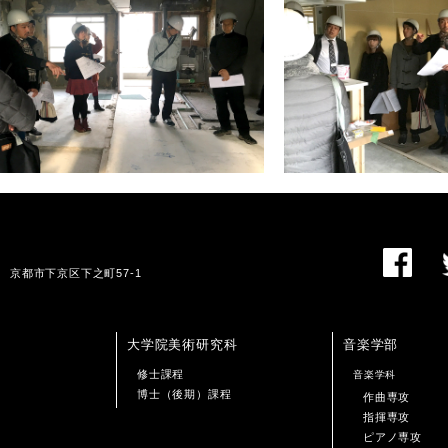
01 京都市下京区下之町57-1
大学院美術研究科
音楽学部
修士課程
音楽学科
博士（後期）課程
作曲専攻
指揮専攻
ピアノ専攻