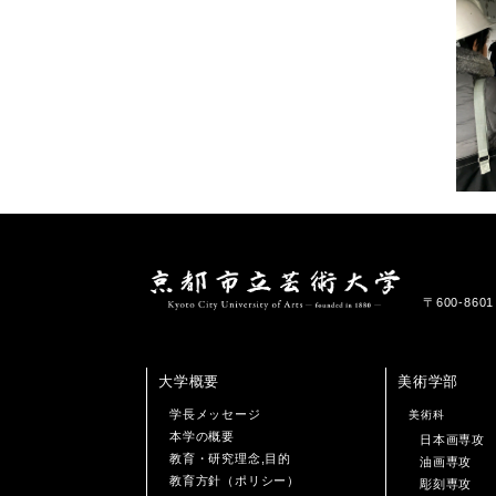
〒600-86
大学概要
美術学部
学長メッセージ
美術科
本学の概要
日本画専攻
教育・研究理念,目的
油画専攻
教育方針（ポリシー）
彫刻専攻