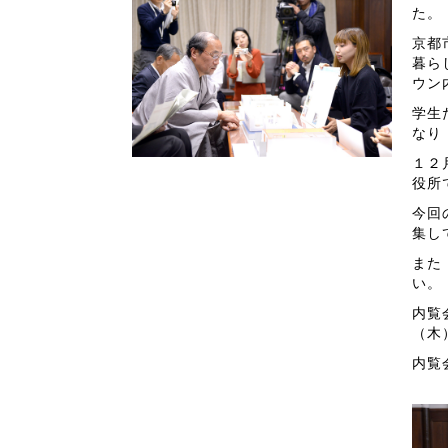
た。
京都
暮ら
ウン
学生
なり
１２
役所
今回
集し
また
い。
内覧
（木
内覧