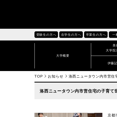
受験生の方へ
在学生の方へ
卒業生の方へ
一
美
大学院
大学概要
伊藤
TOP
お知らせ
洛西ニュータウン内市営住
洛西ニュータウン内市営住宅の子育て
京都