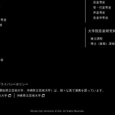
弦楽専攻
攻
管・打楽専攻
声楽専攻
音楽学専攻
ン専攻
攻
大学院音楽研究
修士課程
博士（後期）課程
専攻
プライバシーポリシー
、愛知県立芸術大学、沖縄県立芸術大学）は、様々な面で連携を図っています。
術大学
沖縄県立芸術大学
©️Kyoto City University of Arts. All Rights Reserved.