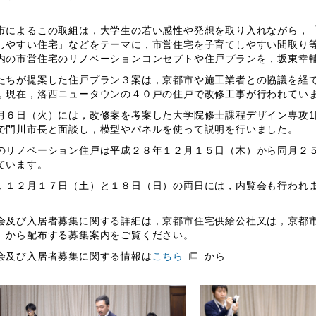
市によるこの取組は，大学生の若い感性や発想を取り入れながら，
しやすい住宅」などをテーマに，市営住宅を子育てしやすい間取り
内の市営住宅のリノベーションコンセプトや住戸プランを，坂東幸
たちが提案した住戸プラン３案は，京都市や施工業者との協議を経
，現在，洛西ニュータウンの４０戸の住戸で改修工事が行われてい
月６日（火）には，改修案を考案した大学院修士課程デザイン専攻
で門川市長と面談し，模型やパネルを使って説明を行いました。
のリノベーション住戸は平成２８年１２月１５日（木）から同月２
ています。
，１２月１７日（土）と１８日（日）の両日には，内覧会も行われ
会及び入居者募集に関する詳細は，京都市住宅供給公社又は，京都市
）から配布する募集案内をご覧ください。
会及び入居者募集に関する情報は
こちら
から