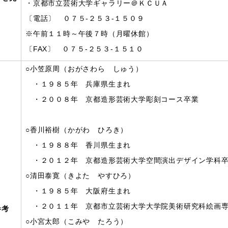
・京都市立芸術大学ギャラリー＠ＫＣＵＡ
〔電話〕 ０７５-２５３-１５０９
※午前１１時～午後７時（月曜休館）
〔FAX〕 ０７５-２５３-１５１０
○小笠原周（おがさわら しゅう）
・１９８５年 兵庫県生まれ
・２００８年 京都造形芸術大学彫刻コース卒業
○香川裕樹（かがわ ひろき）
・１９８８年 香川県生まれ
・２０１２年 京都造形芸術大学空間演出デザイン学科
○清田泰寛（きよた やすひろ）
・１９８５年 大阪府生まれ
・２０１１年 京都市立芸術大学大学院美術研究科絵画専
参考
○小宮太郎（こみや たろう）