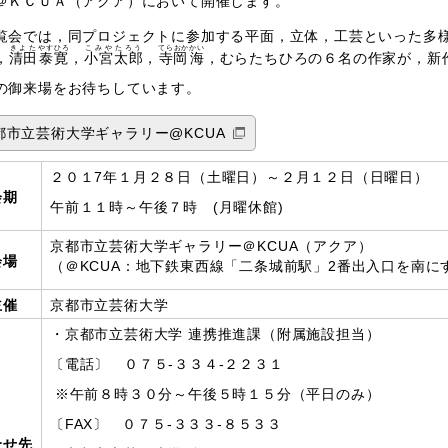
＠ＫＣＵＡ（アクア）において開催します。
覧会では，同プロジェクトに参加する平面，立体，工芸といった多
きよた
やす
ひろ
こみや
たろう
てらおか
かい
，
清田
泰
寛
，
小宮
太郎
，
寺岡
海
，むらたちひろの６名の作家が，新
の御来場をお待ちしています。
都市立芸術大学ギャラリー@KCUA
２０１7年１月２８日（土曜日）～２月１２日（日曜日）
会期
午前１１時～午後７時 (月曜休館)
京都市立芸術大学ギャラリー＠KCUA（アクア）
会場
（＠KCUA：地下鉄東西線「二条城前駅」2番出入口を南に
主催
京都市立芸術大学
・京都市立芸術大学 連携推進課（附属施設担当）
〔電話〕 ０７５-３３４-２２３１
※午前８時３０分～午後５時１５分（平日のみ）
〔FAX〕 ０７５-３３３-８５３３
合せ先