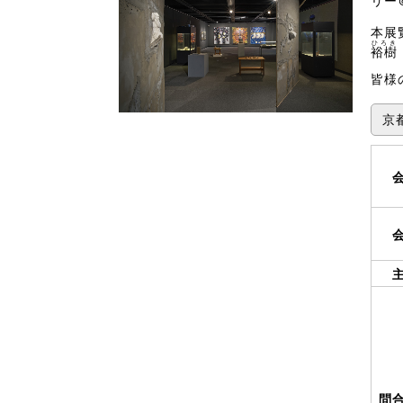
リー
本展
ひろき
裕樹
皆様
京
問