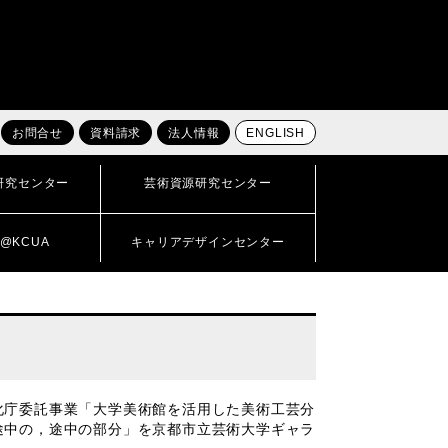
お問合せ
資料請求
法人情報
ENGLISH
研究センター
芸術資源研究センター
@KCUA
キャリアデザインセンター
化庁委託事業「大学美術館を活用した美術工芸分
途中の，途中の部分」を京都市立芸術大学ギャラ