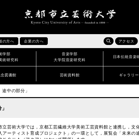
般の方へ
企業の方へ
アクセス
術学部
音楽学部
日本伝統音楽
美術研究科
大学院音楽研究科
記念図書館
芸術資料館
ギャラリー
，途中の部分」
分」
市立芸術大学では，京都工芸繊維大学美術工芸資料館と連携し，文
人アーティスト育成プロジェクト」の一環として，展覧会「未来の