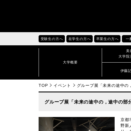
受験生の方へ
在学生の方へ
卒業生の方へ
一
美
大学院
大学概要
伊藤
TOP
イベント
グループ展「未来の途中の
グループ展「未来の途中の，途中の部
京都
野新