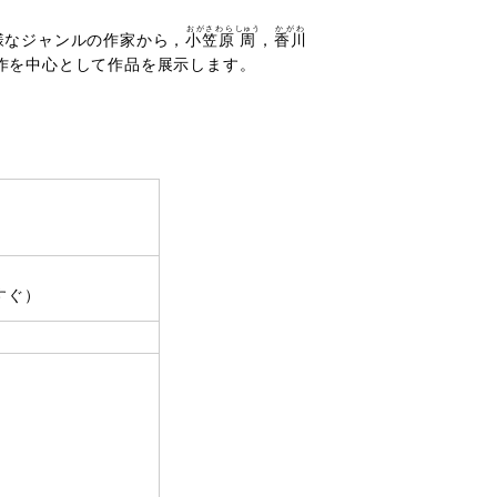
おがさわら
しゅう
かがわ
様なジャンルの作家から，
小笠原
周
，
香川
作を中心として作品を展示します。
すぐ）