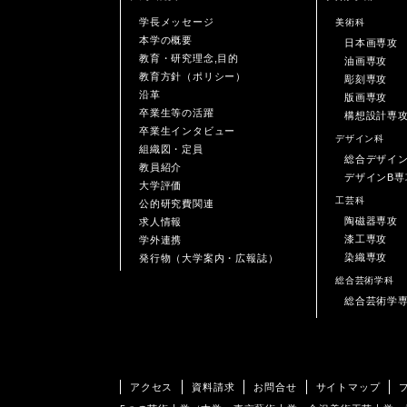
学長メッセージ
美術科
本学の概要
日本画専攻
教育・研究理念,目的
油画専攻
教育方針（ポリシー）
彫刻専攻
沿革
版画専攻
卒業生等の活躍
構想設計専
卒業生インタビュー
デザイン科
組織図・定員
総合デザイ
教員紹介
デザインB専
大学評価
工芸科
公的研究費関連
陶磁器専攻
求人情報
漆工専攻
学外連携
染織専攻
発行物（大学案内・広報誌）
総合芸術学科
総合芸術学
アクセス
資料請求
お問合せ
サイトマップ