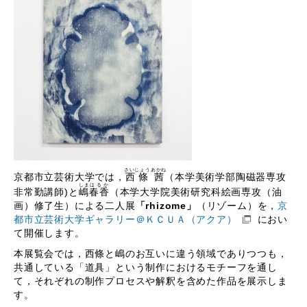
さいじょう
あかね
京都市立芸術大学では，
西條
茜
（本学美術学部陶磁器専攻
しま
はるか
非常勤講師)と
嶋
春香
（本学大学院美術研究科絵画専攻（油
画）修了生）による二人展
「rhizome」
（リゾーム）を，
京
都市立芸術大学ギャラリー＠ＫＣＵＡ（アクア）
におい
て開催します。
本展覧会では，西條と嶋のお互いに違う領域でありつつも，
共通している「道具」という制作におけるモチーフを通し
て，それぞれの制作プロセスや解釈を含めた作品を展示しま
す。