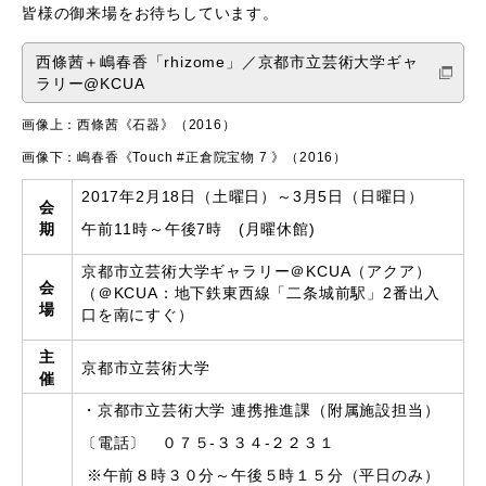
皆様の御来場をお待ちしています。
西條茜＋嶋春香「rhizome」／京都市立芸術大学ギャ
ラリー@KCUA
画像上：西條茜《石器》（2016）​
画像下：嶋春香《Touch #正倉院宝物 7 》（2016）​
2017年2月18日（土曜日）～3月5日（日曜日）
会
期
午前11時～午後7時 (月曜休館)
京都市立芸術大学ギャラリー＠KCUA（アクア）
会
（＠KCUA：地下鉄東西線「二条城前駅」2番出入
場
口を南にすぐ）
主
京都市立芸術大学
催
・京都市立芸術大学 連携推進課（附属施設担当）
〔電話〕 ０７５-３３４-２２３１
※午前８時３０分～午後５時１５分（平日のみ）