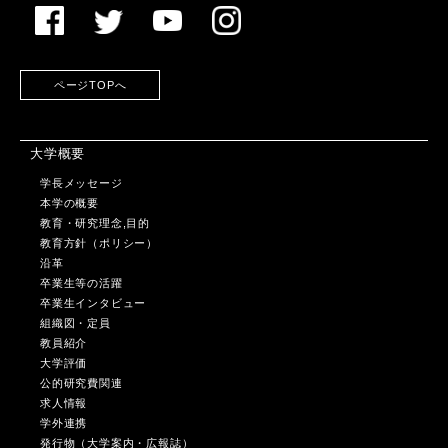
ページTOPへ
大学概要
学長メッセージ
本学の概要
教育・研究理念,目的
教育方針（ポリシー）
沿革
卒業生等の活躍
卒業生インタビュー
組織図・定員
教員紹介
大学評価
公的研究費関連
求人情報
学外連携
発行物（大学案内・広報誌）