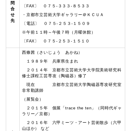
問
〔FAX〕 ０７５-３３３-８５３３
合
せ
・京都市立芸術大学ギャラリー＠ＫＣＵＡ
先
〔電話〕 ０７５-２５３-１５０９
※午前１１時～午後７時（月曜休館）
〔FAX〕 ０７５-２５３-１５１０
西條茜（さいじょう あかね）
１９８９年 兵庫県生まれ
２０１４年 京都市立芸術大学大学院美術研究科
修士課程工芸専攻（陶磁器）修了
現在 京都市立芸術大学陶磁器専攻研究室
非常勤講師
（展覧会）
２０１５年 個展「trace the ten」（同時代ギャ
ラリー／京都）
２０１６年 六甲ミーツ・アート芸術散歩（六甲
山ほか） など