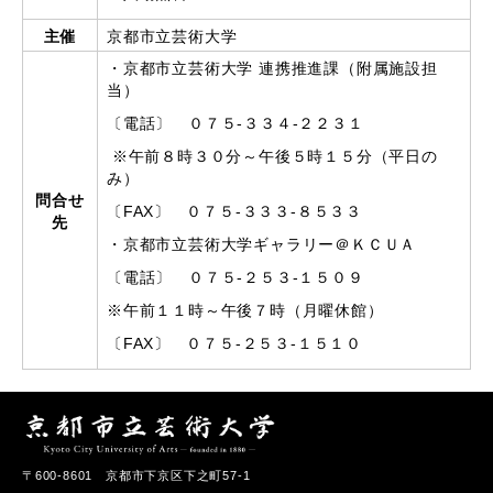
主催
京都市立芸術大学
・京都市立芸術大学 連携推進課（附属施設担
当）
〔電話〕 ０７５-３３４-２２３１
※午前８時３０分～午後５時１５分（平日の
み）
問合せ
〔FAX〕 ０７５-３３３-８５３３
先
・京都市立芸術大学ギャラリー＠ＫＣＵＡ
〔電話〕 ０７５-２５３-１５０９
※午前１１時～午後７時（月曜休館）
〔FAX〕 ０７５-２５３-１５１０
〒600-8601 京都市下京区下之町57-1