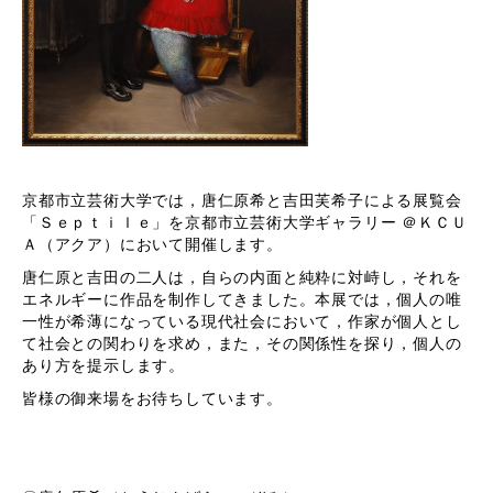
京都市立芸術大学では，唐仁原希と吉田芙希子による展覧会
「Ｓｅｐｔｉｌｅ」を京都市立芸術大学ギャラリー ＠ＫＣＵ
Ａ（アクア）において開催します。
唐仁原と吉田の二人は，自らの内面と純粋に対峙し，それを
エネルギーに作品を制作してきました。本展では，個人の唯
一性が希薄になっている現代社会において，作家が個人とし
て社会との関わりを求め，また，その関係性を探り，個人の
あり方を提示します。
皆様の御来場をお待ちしています。