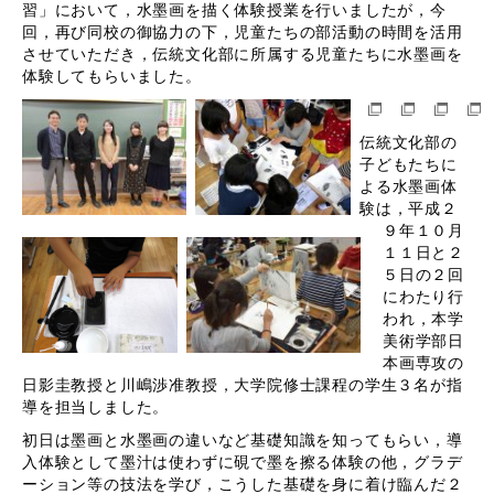
習」において，水墨画を描く体験授業を行いましたが，今
回，再び同校の御協力の下，児童たちの部活動の時間を活用
させていただき，伝統文化部に所属する児童たちに水墨画を
体験してもらいました。
伝統文化部の
子どもたちに
よる水墨画体
験は，平成２
９年１０月
１１日と２
５日の２回
にわたり行
われ，本学
美術学部日
本画専攻の
日影圭教授と川嶋渉准教授，大学院修士課程の学生３名が指
導を担当しました。
初日は墨画と水墨画の違いなど基礎知識を知ってもらい，導
入体験として墨汁は使わずに硯で墨を擦る体験の他，グラデ
ーション等の技法を学び，こうした基礎を身に着け臨んだ２