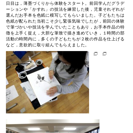
日目は，薄墨づくりから体験をスタート。前回学んだグラデ
ーションや「かすれ」の技法を練習した後，児童それぞれが
選んだお手本を色紙に模写してもらいました。子どもたちは
色紙が配られた当初こそ少し緊張気味でしたが，前回の体験
で筆づかいや技法を学んでいたこともあり，お手本作品の特
徴を上手く捉え，大胆な筆致で描き進めていき，１時間の部
活動の時間内に，多くの子どもたちが２枚の作品を仕上げる
など，意欲的に取り組んでもらえました。