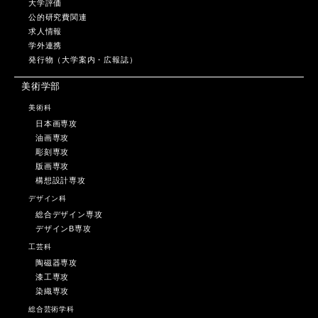
大学評価
公的研究費関連
求人情報
学外連携
発行物（大学案内・広報誌）
美術学部
美術科
日本画専攻
油画専攻
彫刻専攻
版画専攻
構想設計専攻
デザイン科
総合デザイン専攻
デザインB専攻
工芸科
陶磁器専攻
漆工専攻
染織専攻
総合芸術学科