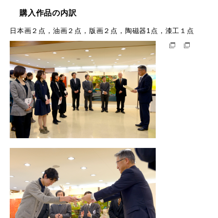
購入作品の内訳
日本画２点，油画２点，版画２点，陶磁器1点，漆工１点