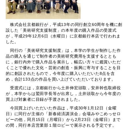
株式会社京都銀行が，平成13年の同行創立60周年を機に創
設した「美術研究支援制度」の本年度の購入作品の受渡式
が，平成29年12月6日（水曜日）に京都銀行本店で行われま
した。
同行の「美術研究支援制度」は，本学の学生が制作した作
品の購入を通じて制作者の美術研究費用を支援するととも
に，銀行内外で購入作品を展示し，幅広い方々に鑑賞いただ
くことで優れた文化・芸術の創造・振興に寄与することを目
的に創設されたもので，今年度に購入いただいた8点を含
め，合計133点の作品を買い上げていただいております。
受渡式には，京都銀行から土井伸宏頭取，安井幹也取締役
が，本学からは鷲田学長等が出席し，土井頭取から今年度の
買上げ対象者に目録が手渡されました。
今回買上げいただいた作品は，平成30年1月12日（金曜
日）に同行が主催の「新春経済講演会」会場みやこめっせロ
ビーの他，同月15日（月曜日）から2月23日（金曜日）まで
の間，同行本店営業部１階ロビーで展示される予定です。