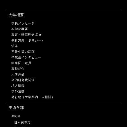
大学概要
学長メッセージ
本学の概要
教育・研究理念,目的
教育方針（ポリシー）
沿革
卒業生等の活躍
卒業生インタビュー
組織図・定員
教員紹介
大学評価
公的研究費関連
求人情報
学外連携
発行物（大学案内・広報誌）
美術学部
美術科
日本画専攻