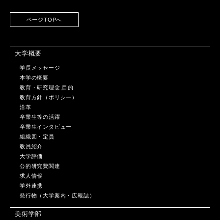
ページTOPへ
大学概要
学長メッセージ
本学の概要
教育・研究理念,目的
教育方針（ポリシー）
沿革
卒業生等の活躍
卒業生インタビュー
組織図・定員
教員紹介
大学評価
公的研究費関連
求人情報
学外連携
発行物（大学案内・広報誌）
美術学部