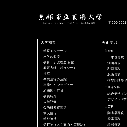
〒600-86
大学概要
美術学部
学長メッセージ
美術科
本学の概要
日本画専攻
教育・研究理念,目的
油画専攻
教育方針（ポリシー）
彫刻専攻
沿革
版画専攻
卒業生等の活躍
構想設計専
卒業生インタビュー
デザイン科
組織図・定員
総合デザイ
教員紹介
デザインB専
大学評価
工芸科
公的研究費関連
陶磁器専攻
求人情報
漆工専攻
学外連携
染織専攻
発行物（大学案内・広報誌）