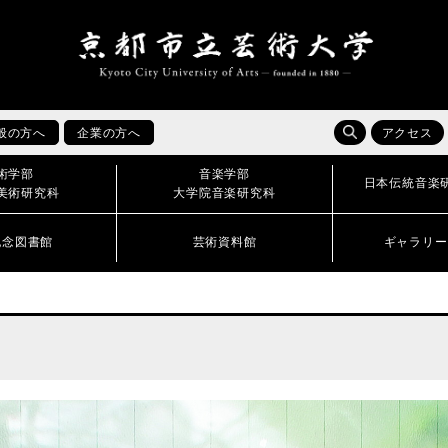
般の方へ
企業の方へ
アクセス
術学部
音楽学部
日本伝統音楽
美術研究科
大学院音楽研究科
記念図書館
芸術資料館
ギャラリー