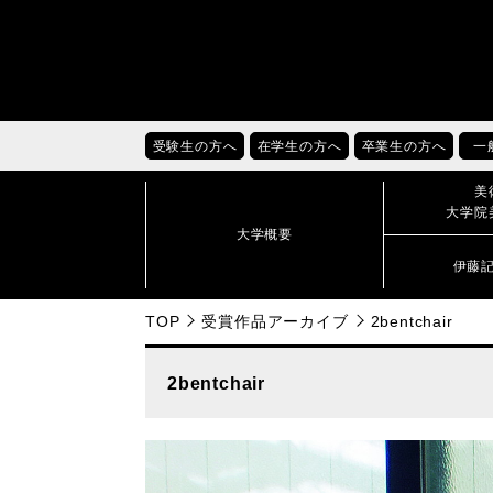
受験生の方へ
在学生の方へ
卒業生の方へ
一
美
大学院
大学概要
伊藤
TOP
受賞作品アーカイブ
2bentchair
2bentchair