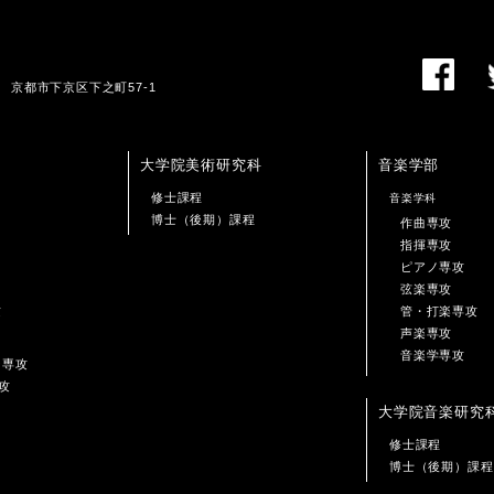
01 京都市下京区下之町57-1
大学院美術研究科
音楽学部
修士課程
音楽学科
博士（後期）課程
作曲専攻
指揮専攻
ピアノ専攻
弦楽専攻
攻
管・打楽専攻
声楽専攻
音楽学専攻
ン専攻
攻
大学院音楽研究
修士課程
博士（後期）課程