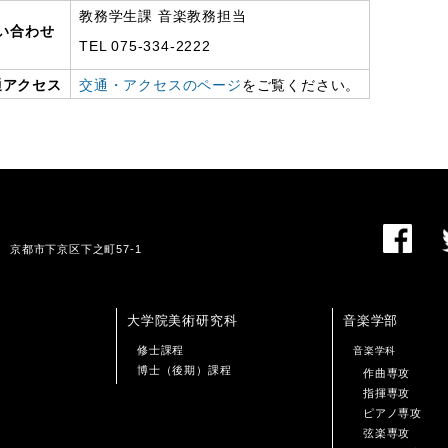
教務学生課 音楽教務担当
い合わせ
TEL 075-334-2222
通アクセス
交通・アクセスのページ
をご覧ください。
01 京都市下京区下之町57-1
大学院美術研究科
音楽学部
修士課程
音楽学科
博士（後期）課程
作曲専攻
指揮専攻
ピアノ専攻
弦楽専攻