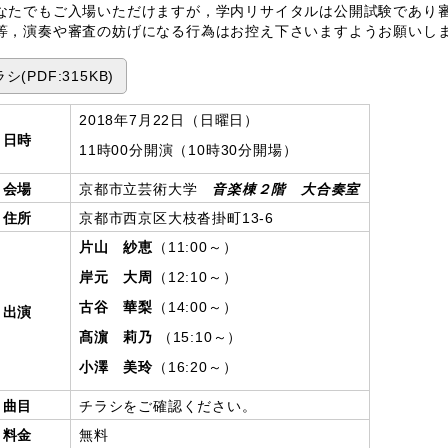
たでもご入場いただけますが，学内リサイタルは公開試験であり審
等，演奏や審査の妨げになる行為はお控え下さいますようお願いし
シ(PDF:315KB)
2018年7月22日（日曜日）
日時
11時00分開演（10時30分開場）
会場
京都市立芸術大学
音楽棟２階 大合奏室
住所
京都市西京区大枝沓掛町13-6
片山 紗恵
（11:00～）
岸元 大周
（12:10～）
古谷 華梨
（14:00～）
出演
髙濵 莉乃
（15:10～）
小澤 美玲
（16:20～）
曲目
チラシをご確認ください。
料金
無料