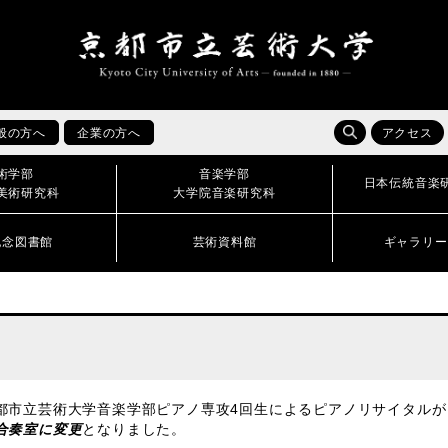
般の方へ
企業の方へ
アクセス
術学部
音楽学部
日本伝統音楽
美術研究科
大学院音楽研究科
記念図書館
芸術資料館
ギャラリー
市立芸術大学音楽学部ピアノ専攻4回生によるピアノリサイタルが
合奏室に変更
となりました。