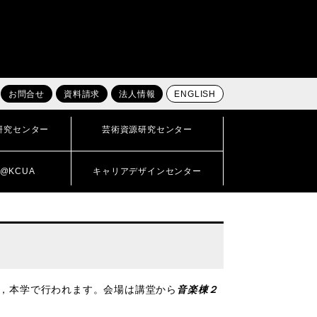
お問合せ
資料請求
法人情報
ENGLISH
研究センター
芸術資源研究センター
@KCUA
キャリアデザインセンター
，本学で行われます。会場は講堂から
音楽棟２