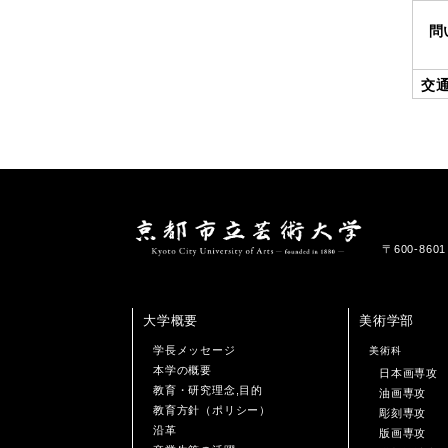
問
交
〒600-86
大学概要
美術学部
学長メッセージ
美術科
本学の概要
日本画専攻
教育・研究理念,目的
油画専攻
教育方針（ポリシー）
彫刻専攻
沿革
版画専攻