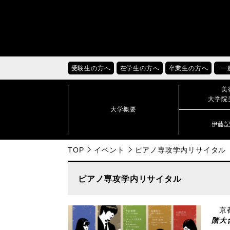
受験生の方へ
在学生の方へ
卒業生の方へ
一
美
大学院
大学概要
伊藤
TOP
イベント
ピアノ専攻学内リサイタル
ピアノ専攻学内リサイタル
京都
階大