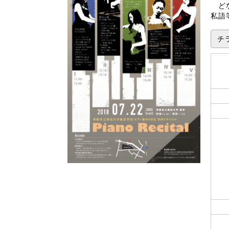
どな
私語
チラ