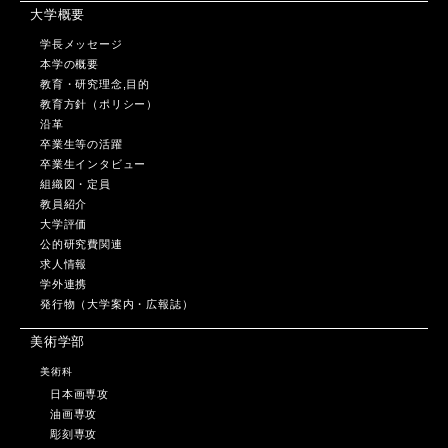
大学概要
学長メッセージ
本学の概要
教育・研究理念,目的
教育方針（ポリシー）
沿革
卒業生等の活躍
卒業生インタビュー
組織図・定員
教員紹介
大学評価
公的研究費関連
求人情報
学外連携
発行物（大学案内・広報誌）
美術学部
美術科
日本画専攻
油画専攻
彫刻専攻