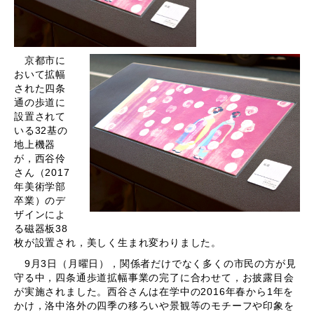
京都市に
おいて拡幅
された四条
通の歩道に
設置されて
いる32基の
地上機器
が，西谷伶
さん（2017
年美術学部
卒業）のデ
ザインによ
る磁器板38
枚が設置され，美しく生まれ変わりました。
9月3日（月曜日），関係者だけでなく多くの市民の方が見
守る中，四条通歩道拡幅事業の完了に合わせて，お披露目会
が実施されました。西谷さんは在学中の2016年春から1年を
かけ，洛中洛外の四季の移ろいや景観等のモチーフや印象を