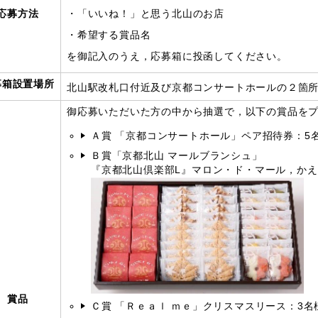
応募方法
・「いいね！」と思う北山のお店
・希望する賞品名
を御記入のうえ，応募箱に投函してください。
募箱設置場所
北山駅改札口付近及び京都コンサートホールの２箇
御応募いただいた方の中から抽選で，以下の賞品を
Ａ賞 「京都コンサートホール」ペア招待券：5
Ｂ賞「京都北山 マールブランシュ」
『京都北山倶楽部L』マロン・ド・マール，かえ
賞品
Ｃ賞 「Ｒｅａｌ ｍｅ」クリスマスリース：3名