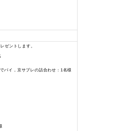
所
プレゼントします。
名
でパイ，京サブレの詰合わせ：1名様
様