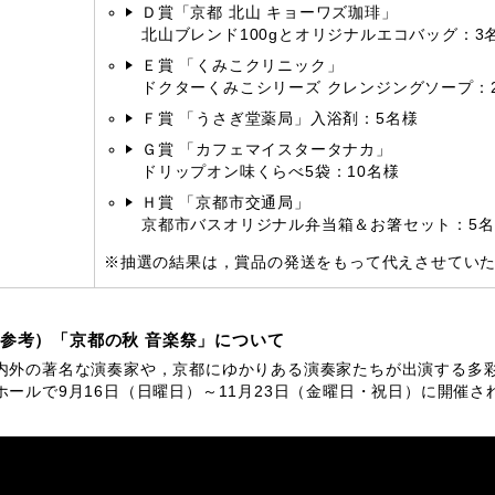
Ｄ賞「京都 北山 キョーワズ珈琲」
北山ブレンド100gとオリジナルエコバッグ：3
Ｅ賞 「くみこクリニック」
ドクターくみこシリーズ クレンジングソープ：
Ｆ賞 「うさぎ堂薬局」入浴剤：5名様
Ｇ賞 「カフェマイスタータナカ」
ドリップオン味くらべ5袋：10名様
Ｈ賞 「京都市交通局」
京都市バスオリジナル弁当箱＆お箸セット：5名
※抽選の結果は，賞品の発送をもって代えさせてい
参考）「京都の秋 音楽祭」について
外の著名な演奏家や，京都にゆかりある演奏家たちが出演する多彩
ホールで9月16日（日曜日）～11月23日（金曜日・祝日）に開催さ