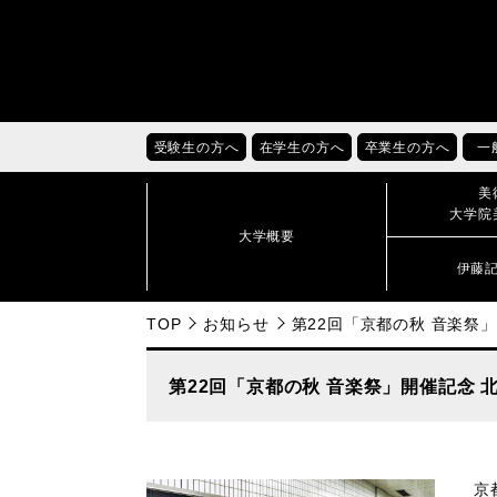
受験生の方へ
在学生の方へ
卒業生の方へ
一
美
大学院
大学概要
伊藤
TOP
お知らせ
第22回「京都の秋 音楽祭
第22回「京都の秋 音楽祭」開催記念
京都