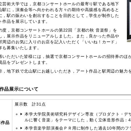
立芸術大学では，京都コンサートホールの最寄り駅である地下
山駅に，演奏会等へ向かわれる方々の期待や高揚感を高めると
に，駅の賑わいを創出することを目的として，学生が制作した
ト作品を展示しています。
度，京都コンサートホールの第22回「京都の秋 音楽祭」を
し，展示作品をリニューアルしました。また，良かった作品や
駅周辺のお気に入りのお店を記入いただく「いいね！カード」
年も募集いたします。
いただいた皆様には，抽選で京都コンサートホールの招待券のほか
賞品をプレゼントします。
，地下鉄で北山駅にお越しいただき，アート作品と駅周辺の魅力
作品展示について
展示数 計31点
本学大学院美術研究科デザイン専攻（プロダクト・デ
ルに響く音楽」をテーマにした，動く立体造形作品：
示作品
本学音楽学部演奏会ＰＲ用に制作した過去10年間のフ