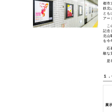
都市
鉄北
とも
アー
この
記念
北山
を今
応募
敵な
是非
１．
展