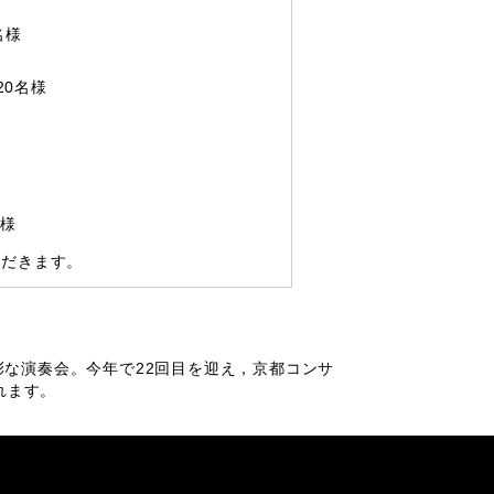
名様
20名様
様
ただきます。
な演奏会。今年で22回目を迎え，京都コンサ
れます。