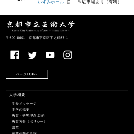
いずみホール
※駐車場あり（有料）
〒600-8601 京都市下京区下之町57-1
ページTOPへ
大学概要
学長メッセージ
本学の概要
教育・研究理念,目的
教育方針（ポリシー）
沿革
卒業生等の活躍