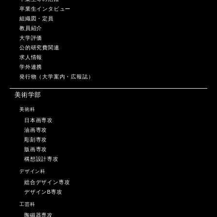
卒業生インタビュー
組織図・定員
教員紹介
大学評価
公的研究費関連
求人情報
学外連携
発行物（大学案内・広報誌）
美術学部
美術科
日本画専攻
油画専攻
彫刻専攻
版画専攻
構想設計専攻
デザイン科
総合デザイン専攻
デザインB専攻
工芸科
陶磁器専攻