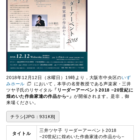
2018年12月12日（水曜日）19時より，大阪市中央区の
いず
みホール
において，本学の名誉教授である声楽家・三井
ツヤ子氏のリサイタル
「リーダーアーベント2018 −20世紀に
煌めいた作曲家達の作品から−」
が開催されます。是非，御
来場ください。
チラシ[JPG：931KB]
三井ツヤ子 リーダーアーベント2018
タイトル
−20世紀に煌めいた作曲家達の作品から−