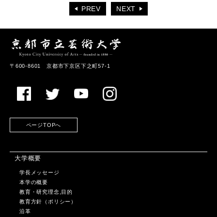
PREV
NEXT
〒600-8601 京都市下京区下之町57-1
ページTOPへ
大学概要
学長メッセージ
本学の概要
教育・研究理念,目的
教育方針（ポリシー）
沿革