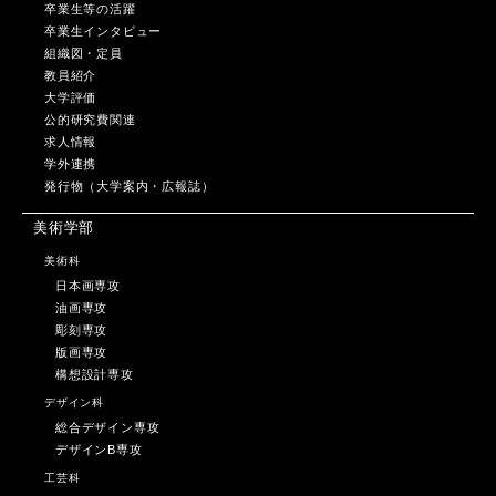
卒業生等の活躍
卒業生インタビュー
組織図・定員
教員紹介
大学評価
公的研究費関連
求人情報
学外連携
発行物（大学案内・広報誌）
美術学部
美術科
日本画専攻
油画専攻
彫刻専攻
版画専攻
構想設計専攻
デザイン科
総合デザイン専攻
デザインB専攻
工芸科