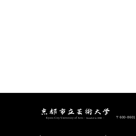
〒600-86