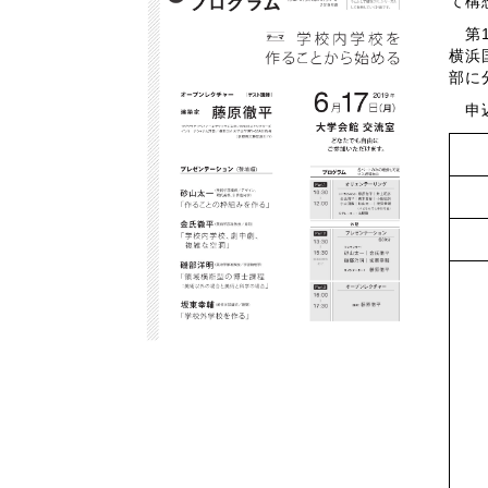
て構
第1
横浜
部に
申込