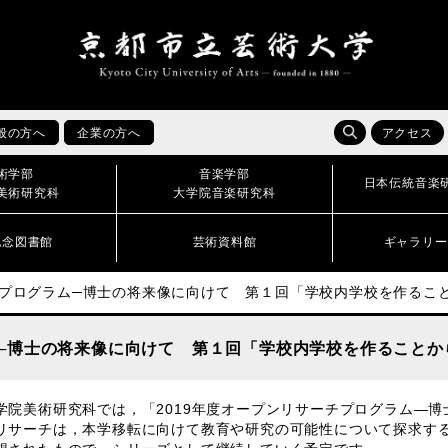
般の方へ
企業の方へ
アクセス
術学部
音楽学部
日本伝統音楽
美術研究科
大学院音楽研究科
記念図書館
芸術資料館
ギャラリー
チプログラム─博士の将来像に向けて 第１回「学校内学校を作るこ
ム─博士の将来像に向けて 第１回「学校内学校を作ることか
院美術研究科では，「2019年度オープンリサーチプログラム―博
リサーチは，本学移転に向けて教育や研究の可能性について探求す