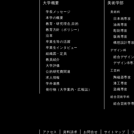
大学概要
美術学部
学長メッセージ
美術科
本学の概要
日本画専攻
教育・研究理念,目的
油画専攻
教育方針（ポリシー）
彫刻専攻
沿革
版画専攻
卒業生等の活躍
構想設計専
卒業生インタビュー
デザイン科
組織図・定員
総合デザイ
教員紹介
デザインB専
大学評価
工芸科
公的研究費関連
陶磁器専攻
求人情報
漆工専攻
学外連携
染織専攻
発行物（大学案内・広報誌）
総合芸術学科
総合芸術学
アクセス
資料請求
お問合せ
サイトマップ