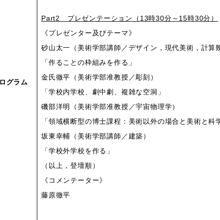
Part2 プレゼンテーション（13時30分～15時30分）
《プレゼンター及びテーマ》
砂山太一（美術学部講師／デザイン，現代美術，計算
「作ることの枠組みを作る」
金氏徹平（美術学部准教授／彫刻）
ログラム
「学校内学校、劇中劇、複雑な空洞」
磯部洋明（美術学部准教授／宇宙物理学）
「領域横断型の博士課程：美術以外の場合と美術と科
坂東幸輔（美術学部講師／建築）
「学校外学校を作る」
（以上，登壇順）
《コメンテーター》
藤原徹平