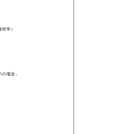
幾何学）
学の場合」