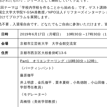
想されたもので，シリーズとして継続していく予定です。
回テーマは「学校内学校を作ることから始める」です。ゲスト講師に建
国立大学大学院Y-GSA准教授／NPO法人ドリフターズインターナ
分けてプログラムを展開します。
不要，入退場自由です。どなたでもご自由に参加いただけます。皆
日時
2019年6月17日（月曜日） 10時30分～17時30分（
会場
京都市立芸術大学 大学会館交流室
住所
京都市西京区大枝沓掛町13-6
Part1 オリエンテーリング（10時30分～12時）
《パーティシパント》
藤原徹平
井上明彦，金氏徹平，栗本夏樹，小島徳朗，小山田徹
学部専任教員）
《モデレーター》
高橋悟（美術学部教授）