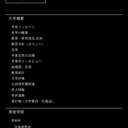
大学概要
学長メッセージ
本学の概要
教育・研究理念,目的
教育方針（ポリシー）
沿革
卒業生等の活躍
卒業生インタビュー
組織図・定員
教員紹介
大学評価
公的研究費関連
求人情報
学外連携
発行物（大学案内・広報誌）
美術学部
美術科
日本画専攻