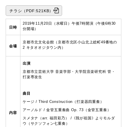
チラシ（PDF:521KB）
2019年11月20日（水曜日）午後7時開演（午後6時30
日時
分開場）
京都市北文化会館（京都市北区小山北上総町49番地の
会場
2 キタオオジタウン内）
出演
京都市立芸術大学 音楽学部・大学院音楽研究科 管・
打楽専攻生
曲目
ケージ
/ Third Construction
（打楽器四重奏）
アーノルド
/
金管五重奏曲
Op. 73
（金管五重奏）
内容
スメタナ（
arr.
福田彩乃）
/
《我が祖国》よりモルダ
ウ（サクソフォン七重奏）