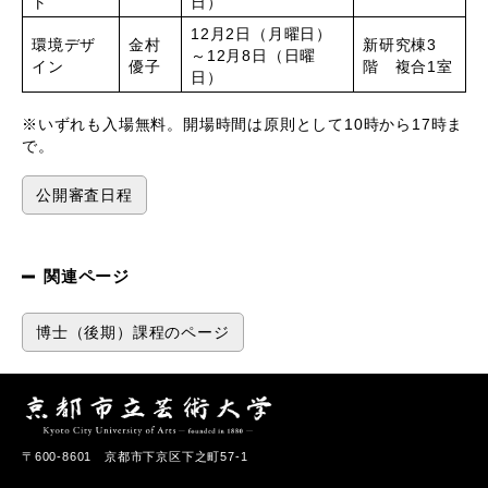
ト
日）
12月2日（月曜日）
環境デザ
金村
新研究棟3
～12月8日（日曜
イン
優子
階 複合1室
日）
※いずれも入場無料。開場時間は原則として10時から17時ま
で。
公開審査日程
関連ページ
博士（後期）課程のページ
〒600-8601 京都市下京区下之町57-1