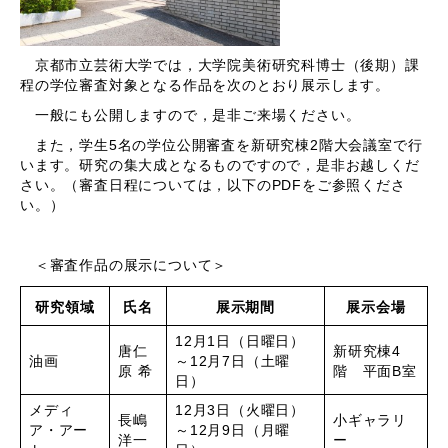
京都市立芸術大学では，大学院美術研究科博士（後期）課
程の学位審査対象となる作品を次のとおり展示します。
一般にも公開しますので，是非ご来場ください。
また，学生5名の学位公開審査を新研究棟2階大会議室で行
います。研究の集大成となるものですので，是非お越しくだ
さい。（審査日程については，以下のPDFをご参照くださ
い。）
＜審査作品の展示について＞
研究領域
氏名
展示期間
展示会場
12月1日（日曜日）
唐仁
新研究棟4
油画
～12月7日（土曜
原 希
階 平面B室
日）
メディ
12月3日（火曜日）
長嶋
小ギャラリ
ア・アー
～12月9日（月曜
洋一
ー