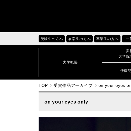
受験生の方へ
在学生の方へ
卒業生の方へ
一
美
大学院
大学概要
伊藤
TOP
受賞作品アーカイブ
on your eyes on
on your eyes only