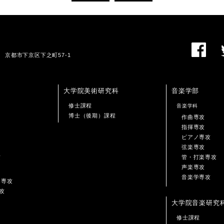
01 京都市下京区下之町57-1
大学院美術研究科
音楽学部
修士課程
音楽学科
博士（後期）課程
作曲専攻
指揮専攻
ピアノ専攻
弦楽専攻
攻
管・打楽専攻
声楽専攻
音楽学専攻
ン専攻
攻
大学院音楽研究
修士課程