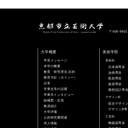
〒600-86
大学概要
美術学部
学長メッセージ
美術科
本学の概要
日本画専攻
教育・研究理念,目的
油画専攻
教育方針（ポリシー）
彫刻専攻
沿革
版画専攻
卒業生等の活躍
構想設計専
卒業生インタビュー
デザイン科
組織図・定員
総合デザイ
教員紹介
デザインB専
大学評価
工芸科
公的研究費関連
陶磁器専攻
求人情報