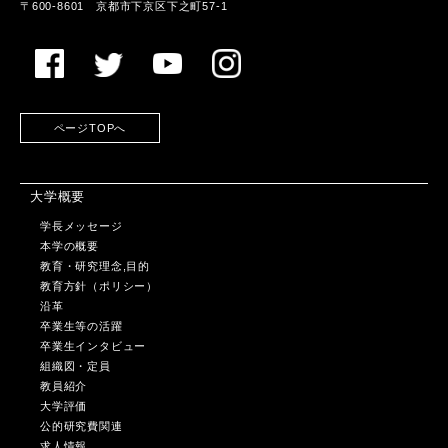
〒600-8601 京都市下京区下之町57-1
ページTOPへ
大学概要
学長メッセージ
本学の概要
教育・研究理念,目的
教育方針（ポリシー）
沿革
卒業生等の活躍
卒業生インタビュー
組織図・定員
教員紹介
大学評価
公的研究費関連
求人情報