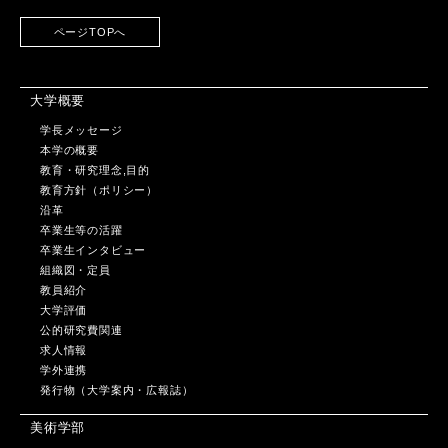
ページTOPへ
大学概要
学長メッセージ
本学の概要
教育・研究理念,目的
教育方針（ポリシー）
沿革
卒業生等の活躍
卒業生インタビュー
組織図・定員
教員紹介
大学評価
公的研究費関連
求人情報
学外連携
発行物（大学案内・広報誌）
美術学部