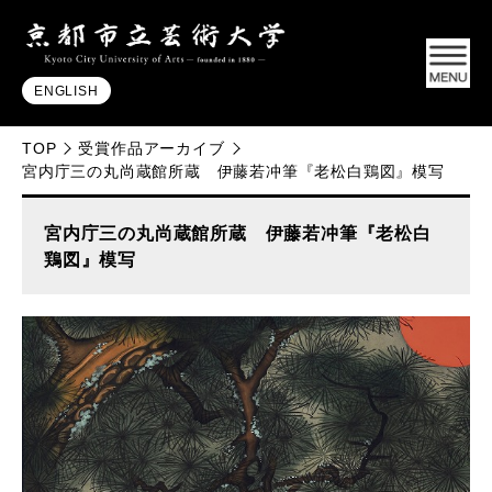
ENGLISH
TOP
受賞作品アーカイブ
宮内庁三の丸尚蔵館所蔵 伊藤若冲筆『老松白鶏図』模写
宮内庁三の丸尚蔵館所蔵 伊藤若冲筆『老松白
鶏図』模写