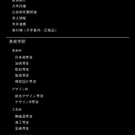
大学評価
公的研究費関連
求人情報
学外連携
発行物（大学案内・広報誌）
美術学部
美術科
日本画専攻
油画専攻
彫刻専攻
版画専攻
構想設計専攻
デザイン科
総合デザイン専攻
デザインB専攻
工芸科
陶磁器専攻
漆工専攻
染織専攻