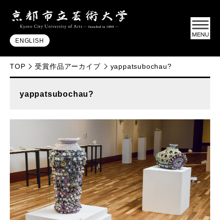
ENGLISH
TOP
受賞作品アーカイブ
yappatsubochau?
yappatsubochau?