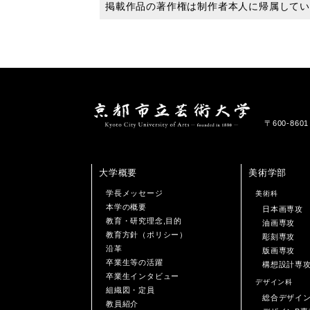
掲載作品の著作権は制作者本人に帰属して
〒600-86
大学概要
美術学部
学長メッセージ
美術科
本学の概要
日本画専攻
教育・研究理念,目的
油画専攻
教育方針（ポリシー）
彫刻専攻
沿革
版画専攻
卒業生等の活躍
構想設計専
卒業生インタビュー
デザイン科
組織図・定員
総合デザイ
教員紹介