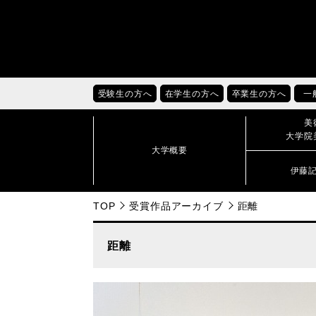
受験生の方へ
在学生の方へ
卒業生の方へ
一
美
大学院
大学概要
伊藤
TOP
受賞作品アーカイブ
距離
距離