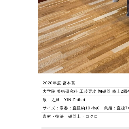
2020年度 富本賞
大学院 美術研究科 工芸専攻 陶磁器 修士2回
殷 之貝 YIN Zhibei
サイズ：湯呑：直径約10×約6 急須：直径7×6
素材・技法：磁器土・ロクロ