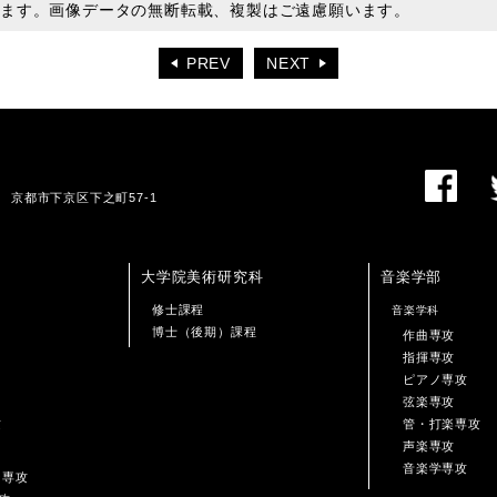
います。画像データの無断転載、複製はご遠慮願います。
PREV
NEXT
01 京都市下京区下之町57-1
大学院美術研究科
音楽学部
修士課程
音楽学科
博士（後期）課程
作曲専攻
指揮専攻
ピアノ専攻
弦楽専攻
攻
管・打楽専攻
声楽専攻
音楽学専攻
ン専攻