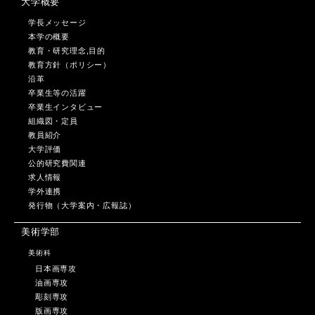
大学概要
学長メッセージ
本学の概要
教育・研究理念,目的
教育方針（ポリシー）
沿革
卒業生等の活躍
卒業生インタビュー
組織図・定員
教員紹介
大学評価
公的研究費関連
求人情報
学外連携
発行物（大学案内・広報誌）
美術学部
美術科
日本画専攻
油画専攻
彫刻専攻
版画専攻