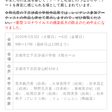
学生たちの交流を通して，アートと社会とのつながりや，ア
ートを身近に感じられる場として親しまれています。
令和元度の下京渉成小学校作品展では，レジデンス参加アー
ティストの作品も併せて展示しますので，ぜひ御覧くださ
い。
⇒新型コロナウイルスの感染拡大の防止のため中止にな
りました。
2020年3月3日（火曜日）〜6日（金曜日）
会
期
9時〜17時（最終日は12時まで）
会
京都市立下京渉成小学校 ３階ホール
場
住
京都市下京区皆山町438-1
所
本
学
荒木帆乃香（絵画），久保恵理子（絵画），杉本昌之
出
（絵画），勢野五月葉（日本画），東根美沙紀（絵
品
画），松岡日菜子（絵画），松岡美里（絵画），松本
作
和子（フレスコ画），リュ・ジュユン（陶磁器）
家