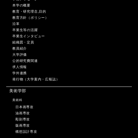
本学の概要
教育・研究理念,目的
教育方針（ポリシー）
沿革
卒業生等の活躍
卒業生インタビュー
組織図・定員
教員紹介
大学評価
公的研究費関連
求人情報
学外連携
発行物（大学案内・広報誌）
美術学部
美術科
日本画専攻
油画専攻
彫刻専攻
版画専攻
構想設計専攻