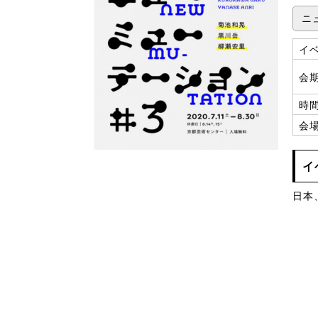
ニ
イ
会
時
会
イ
日本