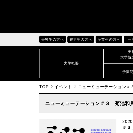
受験生の方へ
在学生の方へ
卒業生の方へ
一
美
大学院
大学概要
伊藤
TOP
イベント
ニューミューテーション＃
ニューミューテーション＃３ 菊池和
20
＃３