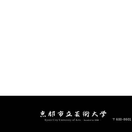
〒600-86