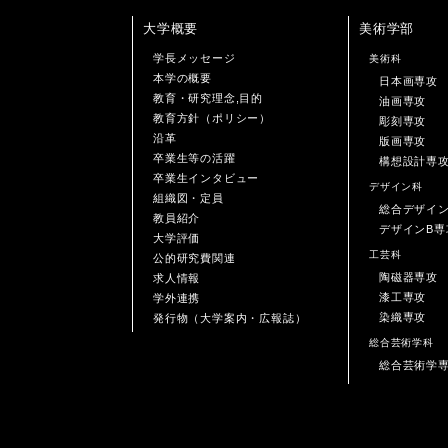
大学概要
美術学部
学長メッセージ
美術科
本学の概要
日本画専攻
教育・研究理念,目的
油画専攻
教育方針（ポリシー）
彫刻専攻
沿革
版画専攻
卒業生等の活躍
構想設計専
卒業生インタビュー
デザイン科
組織図・定員
総合デザイ
教員紹介
デザインB専
大学評価
工芸科
公的研究費関連
陶磁器専攻
求人情報
漆工専攻
学外連携
染織専攻
発行物（大学案内・広報誌）
総合芸術学科
総合芸術学