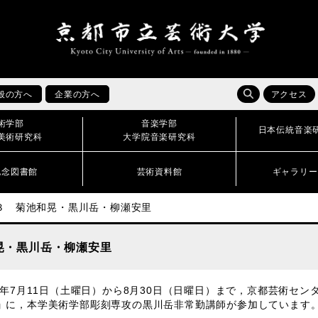
般の方へ
企業の方へ
アクセス
術学部
音楽学部
日本伝統音楽
美術研究科
大学院音楽研究科
記念図書館
芸術資料館
ギャラリー
３ 菊池和晃・黒川岳・柳瀬安里
晃・黒川岳・柳瀬安里
20年7月11日（土曜日）から8月30日（日曜日）まで，京都芸術セ
」
に，本学美術学部彫刻専攻の黒川岳非常勤講師が参加しています