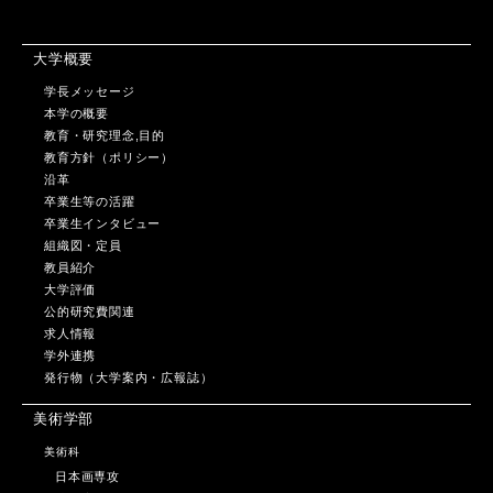
大学概要
学長メッセージ
本学の概要
教育・研究理念,目的
教育方針（ポリシー）
沿革
卒業生等の活躍
卒業生インタビュー
組織図・定員
教員紹介
大学評価
公的研究費関連
求人情報
学外連携
発行物（大学案内・広報誌）
美術学部
美術科
日本画専攻