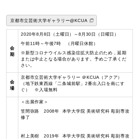
京都市立芸術大学ギャラリー@KCUA
2020年8月8日（土曜日）～8月30日（日曜日）
午前11時～午後7時 （月曜日休館）
会
※新型コロナウイルス感染症拡大防止のため，延期
期
または中止となる場合があります。予めご了承くだ
さい。
京都市立芸術大学ギャラリー ＠KCUA（アクア）
会
（地下鉄東西線「二条城前駅」2番出入口を南にす
場
ぐ） ※入場無料
＜出展作家＞
笠間弥路 2008年
本学大学院 美術研究科 彫刻専攻
修了
村上美樹
2019
年
本学大学院 美術研究科 彫刻専攻