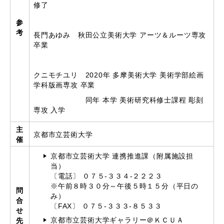
修了
参
考
長門あゆみ 秋田公立美術大学 アーツ＆ルーツ専攻
卒業
クニモチユリ
2020
年 多摩美術大学 美術学部絵画
学科版画専攻 卒業
同年 本学 美術研究科修士課程 彫刻
専攻 入学
主
京都市立芸術大学
催
京都市立芸術大学 連携推進課（附属施設担
当）
〔電話〕 ０７５-３３４-２２２３
※午前８時３０分～午後５時１５分（平日の
問
み）
合
〔FAX〕 ０７５-３３３-８５３３
せ
京都市立芸術大学ギャラリー＠ＫＣＵＡ
先