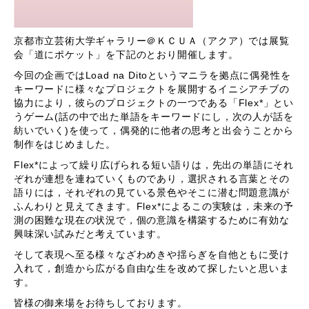
京都市立芸術大学ギャラリー＠ＫＣＵＡ（アクア）では展覧
会「道にポケット」を下記のとおり開催します。
今回の企画では
Load na Dito
というマニラを拠点に偶発性を
キーワードに様々なプロジェクトを展開するイニシアチブの
協力により，彼らのプロジェクトの一つである「
Flex*
」とい
うゲーム
(
話の中で出た単語をキーワードにし，次の人が話を
紡いでいく
)
を使って，偶発的に他者の思考と出会うことから
制作をはじめました。
Flex*によって繰り広げられる短い語りは，先出の単語にそれ
ぞれが連想を連ねていくものであり，選択される言葉とその
語りには，それぞれの見ている景色やそこに潜む問題意識が
ふんわりと見えてきます。
Flex*
によるこの実験は，未来の予
測の困難な現在の状況で，個の意識を構築するために有効な
興味深い試みだと考えています。
そして表現へ至る様々なざわめきや揺らぎを自他ともに受け
入れて，創造から広がる自由な生を改めて探したいと思いま
す。
皆様の御来場をお待ちしております。