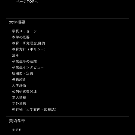
ページTOPへ
大学概要
学長メッセージ
本学の概要
教育・研究理念,目的
教育方針（ポリシー）
沿革
卒業生等の活躍
卒業生インタビュー
組織図・定員
教員紹介
大学評価
公的研究費関連
求人情報
学外連携
発行物（大学案内・広報誌）
美術学部
美術科