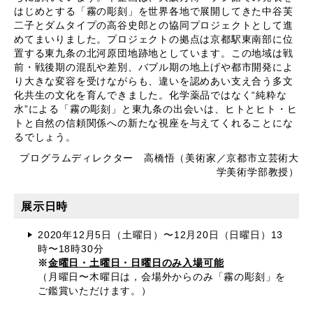
はじめとする「霧の彫刻」を世界各地で展開してきた中谷芙
二子とダムタイプの高谷史郎との協同プロジェクトとして進
めてまいりました。プロジェクトの拠点は京都駅東南部に位
置する東九条の北河原団地跡地としています。この地域は戦
前・戦後期の混乱や差別、バブル期の地上げや都市開発によ
り大きな変容を受けながらも、違いを認めあい支え合う多文
化共生の文化を育んできました。化学薬品ではなく“純粋な
水”による「霧の彫刻」と東九条の出会いは、ヒトとヒト・ヒ
トと自然の信頼関係への新たな視座を与えてくれることにな
るでしょう。
プログラムディレクター 高橋悟（美術家／京都市立芸術大
学美術学部教授）
展示日時
2020年12月5日（土曜日）〜12月20日（日曜日）13
時〜18時30分
※
金曜日・土曜日・日曜日のみ入場可能
（月曜日〜木曜日は，会場外からのみ「霧の彫刻」を
ご鑑賞いただけます。）