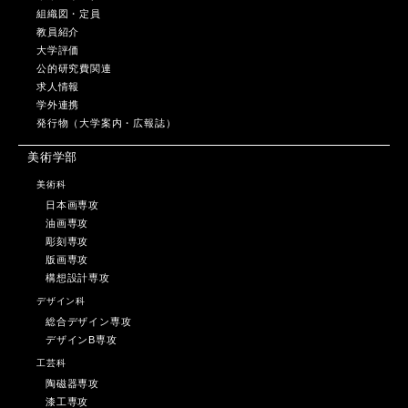
組織図・定員
教員紹介
大学評価
公的研究費関連
求人情報
学外連携
発行物（大学案内・広報誌）
美術学部
美術科
日本画専攻
油画専攻
彫刻専攻
版画専攻
構想設計専攻
デザイン科
総合デザイン専攻
デザインB専攻
工芸科
陶磁器専攻
漆工専攻