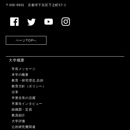
〒600-8601 京都市下京区下之町57-1
ページTOPへ
大学概要
学長メッセージ
本学の概要
教育・研究理念,目的
教育方針（ポリシー）
沿革
卒業生等の活躍
卒業生インタビュー
組織図・定員
教員紹介
大学評価
公的研究費関連