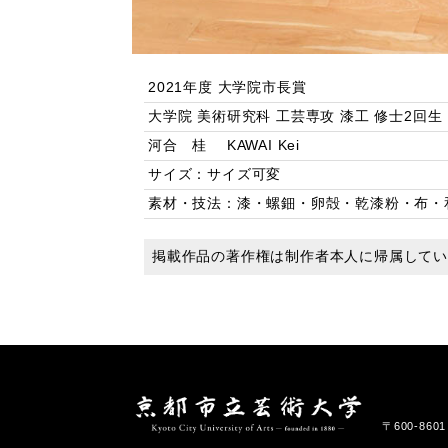
2021年度 大学院市長賞
大学院 美術研究科 工芸専攻 漆工 修士2回生
河合 桂 KAWAI Kei
サイズ：サイズ可変
素材・技法：漆・螺鈿・卵殻・乾漆粉・布・
掲載作品の著作権は制作者本人に帰属して
〒600-86