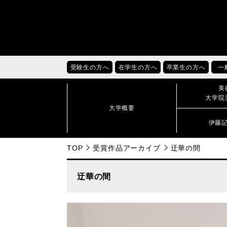
受験生の方へ
在学生の方へ
卒業生の方へ
一
美
大学院
大学概要
伊藤
TOP
受賞作品アーカイブ
迂華の間
迂華の間