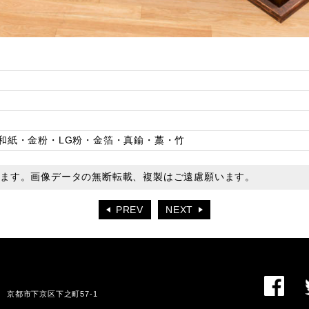
和紙・金粉・LG粉・金箔・真鍮・藁・竹
います。画像データの無断転載、複製はご遠慮願います。
PREV
NEXT
01 京都市下京区下之町57-1