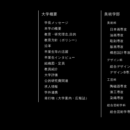
大学概要
美術学部
学長メッセージ
美術科
本学の概要
日本画専攻
教育・研究理念,目的
油画専攻
教育方針（ポリシー）
彫刻専攻
沿革
版画専攻
卒業生等の活躍
構想設計専
卒業生インタビュー
デザイン科
組織図・定員
総合デザイ
教員紹介
デザインB専
大学評価
工芸科
公的研究費関連
陶磁器専攻
求人情報
漆工専攻
学外連携
染織専攻
発行物（大学案内・広報誌）
総合芸術学科
総合芸術学